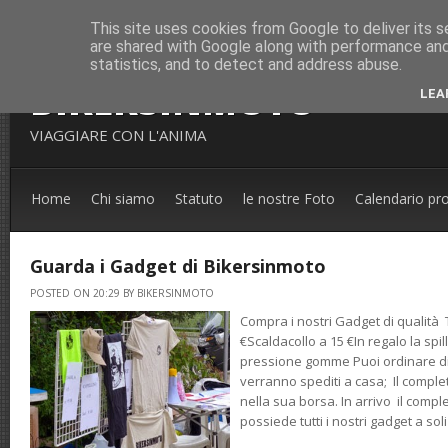
This site uses cookies from Google to deliver its s
are shared with Google along with performance and 
statistics, and to detect and address abuse.
BIKERSINMOTO
LEA
VIAGGIARE CON L'ANIMA
Home
Chi siamo
Statuto
le nostre Foto
Calendario pr
Guarda i Gadget di Bikersinmoto
POSTED ON 20:29 BY BIKERSINMOTO
Compra i nostri Gadget di qualità T
€Scaldacollo a 15 €In regalo la spil
pressione gomme Puoi ordinare dir
verranno spediti a casa; Il compl
nella sua borsa. In arrivo il compl
possiede tutti i nostri gadget a soli 