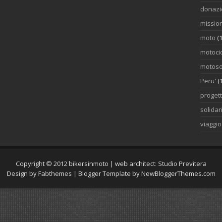
donazi
mission
moto
(1
motocic
motoso
Peru'
(
proget
solidar
viaggi
Copyright © 2012
bikersinmoto
| web architect:
Studio Previtera
Design by
Fabthemes
| Blogger Template by
NewBloggerThemes.com