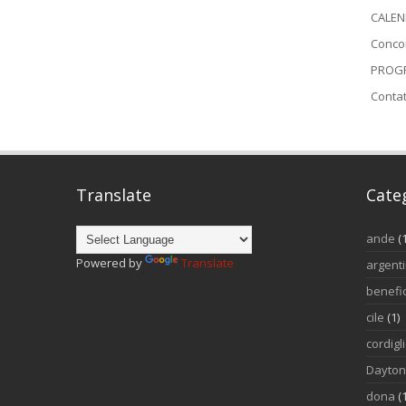
CALEN
Conco
PROGR
Contat
Translate
Cate
ande
(
Powered by
Translate
argent
benefi
cile
(1)
cordigl
Dayto
dona
(