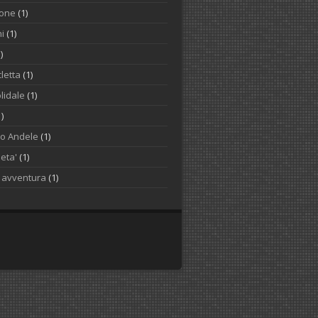
one
(1)
i
(1)
)
letta
(1)
lidale
(1)
1)
to Andele
(1)
ieta'
(1)
o avventura
(1)