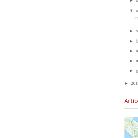
►
o
▼
C
s
►
l
►
►
►
►
20
►
Artic