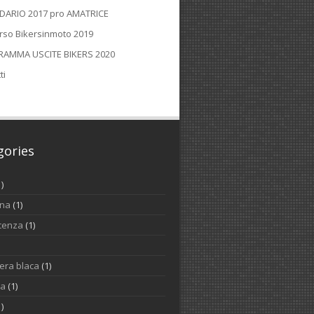
DARIO 2017 pro AMATRICE
rso Bikersinmoto 2019
AMMA USCITE BIKERS 2020
ti
gories
1)
ina
(1)
cenza
(1)
iera blaca
(1)
na
(1)
1)