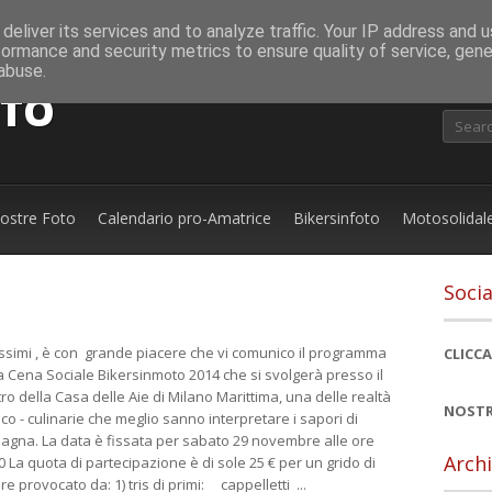
deliver its services and to analyze traffic. Your IP address and 
formance and security metrics to ensure quality of service, gen
abuse.
OTO
nostre Foto
Calendario pro-Amatrice
Bikersinfoto
Motosolidal
Socia
ssimi , è con grande piacere che vi comunico il programma
CLICCA
a Cena Sociale Bikersinmoto 2014 che si svolgerà presso il
ro della Casa delle Aie di Milano Marittima, una delle realtà
NOSTR
ico - culinarie che meglio sanno interpretare i sapori di
gna. La data è fissata per sabato 29 novembre alle ore
Archi
0 La quota di partecipazione è di sole 25 € per un grido di
re provocato da: 1) tris di primi: cappelletti ...