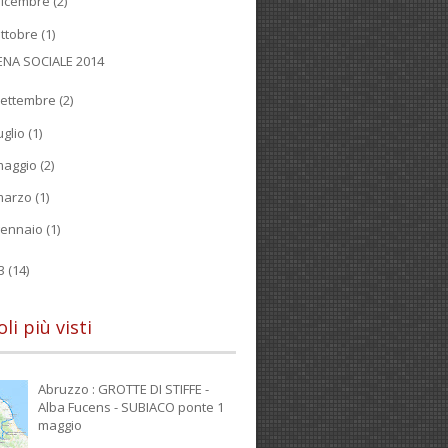
dicembre
(2)
ttobre
(1)
ENA SOCIALE 2014
ettembre
(2)
uglio
(1)
maggio
(2)
marzo
(1)
gennaio
(1)
13
(14)
oli più visti
Abruzzo : GROTTE DI STIFFE -
Alba Fucens - SUBIACO ponte 1
maggio