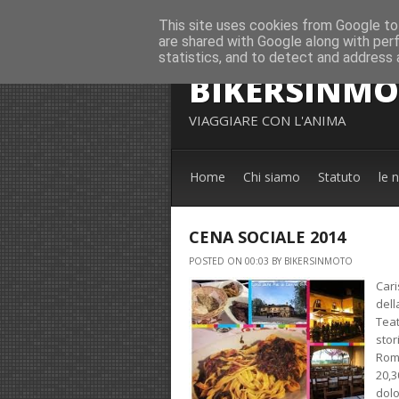
This site uses cookies from Google to 
are shared with Google along with per
statistics, and to detect and address 
BIKERSINM
VIAGGIARE CON L'ANIMA
Home
Chi siamo
Statuto
le 
CENA SOCIALE 2014
POSTED ON 00:03 BY BIKERSINMOTO
Cari
dell
Teat
stor
Roma
20,3
dolo