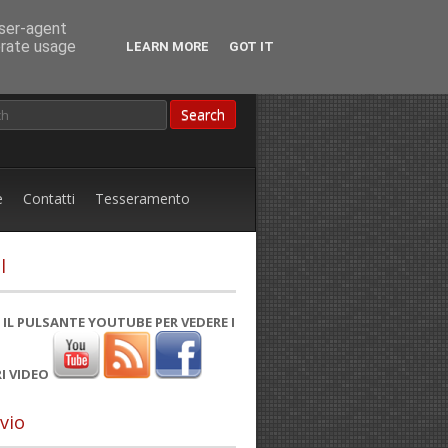
user-agent
erate usage
LEARN MORE
GOT IT
e
Contatti
Tesseramento
l
 IL PULSANTE YOUTUBE PER VEDERE I
I VIDEO
vio