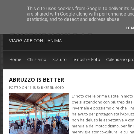
This site uses cookies from Google to deliver its s
are shared with Google along with performance and 
statistics, and to detect and address abuse.
BIKERSINMOTO
LEA
VIAGGIARE CON L'ANIMA
Home
Chi siamo
Statuto
le nostre Foto
Calendario pr
ABRUZZO IS BETTER
POSTED ON 11:48 BY BIKERSINMOTO
E' noto che le prime uscite in mot
che si attendono con più trepidazi
invernale e possiamo dire che l'in
ha avuto per protagonista l'Abruzzo
non ha deluso le aspettative.A c
manuale del motociclismo, per fini
meraviglie storico-culturali e culi