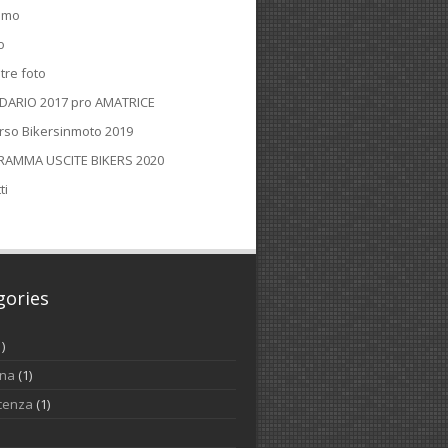
iamo
o
tre foto
DARIO 2017 pro AMATRICE
rso Bikersinmoto 2019
AMMA USCITE BIKERS 2020
ti
gories
1)
ina
(1)
cenza
(1)