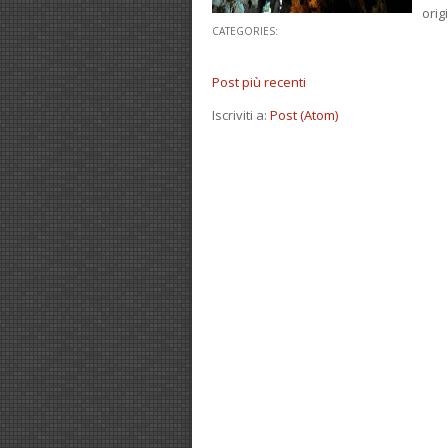
orig
CATEGORIES:
Post più recenti
Iscriviti a:
Post (Atom)