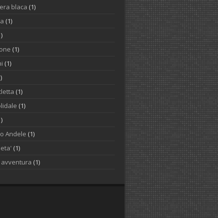
iera blaca
(1)
na
(1)
1)
one
(1)
i
(1)
)
letta
(1)
lidale
(1)
1)
to Andele
(1)
ieta'
(1)
o avventura
(1)