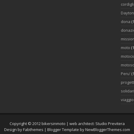
cordigl
Dayto
dona
(
donazi
mission
moto
(1
motocic
motoso
Peru'
(
proget
solidar
viaggi
Copyright © 2012
bikersinmoto
| web architect:
Studio Previtera
Design by
Fabthemes
| Blogger Template by
NewBloggerThemes.com