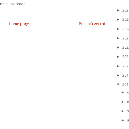
ine la "santità"...
20
►
20
►
Home page
Post più vecchi
20
►
20
►
20
►
20
►
20
►
20
►
20
▼
►
o
►
s
►
►