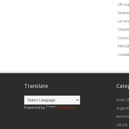
Chi s
Statut
Le nos
CALEN
Conco
PROGR
Contat
Translate
Cate
ande
(
Powered by
Translate
argent
benefi
cile
(1)