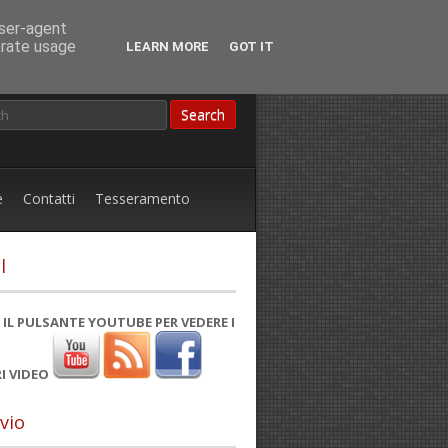
user-agent
erate usage
LEARN MORE
GOT IT
e
Contatti
Tesseramento
l
 IL PULSANTE YOUTUBE PER VEDERE I
I VIDEO
vio