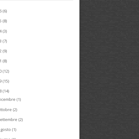
26
(6)
25
(8)
24
(3)
23
(7)
22
(9)
21
(8)
20
(12)
19
(15)
18
(14)
dicembre
(1)
ttobre
(2)
ettembre
(2)
agosto
(1)