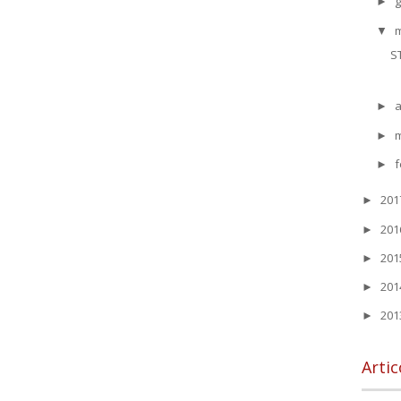
g
►
▼
S
a
►
►
f
►
20
►
20
►
20
►
20
►
20
►
Artic