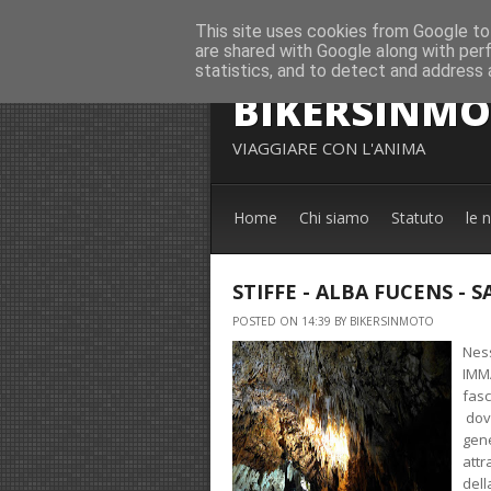
This site uses cookies from Google to 
are shared with Google along with per
statistics, and to detect and address 
BIKERSINM
VIAGGIARE CON L'ANIMA
Home
Chi siamo
Statuto
le 
STIFFE - ALBA FUCENS - S
POSTED ON 14:39 BY BIKERSINMOTO
Ness
IMMA
fasc
dove
gen
attr
dell