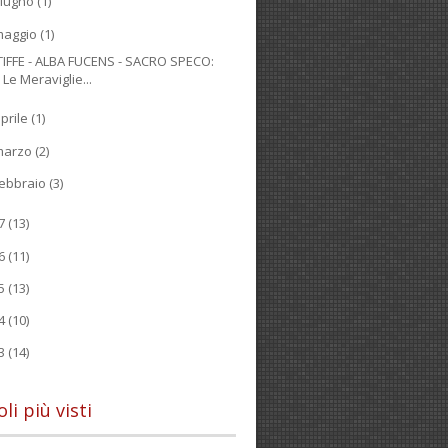
iugno
(1)
maggio
(1)
TIFFE - ALBA FUCENS - SACRO SPECO:
Le Meraviglie...
prile
(1)
marzo
(2)
ebbraio
(3)
17
(13)
16
(11)
15
(13)
14
(10)
13
(14)
oli più visti