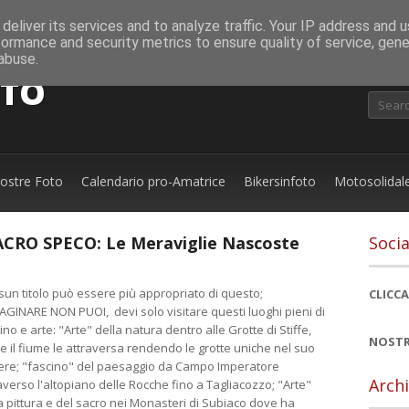
deliver its services and to analyze traffic. Your IP address and 
formance and security metrics to ensure quality of service, gen
abuse.
OTO
nostre Foto
Calendario pro-Amatrice
Bikersinfoto
Motosolidal
ACRO SPECO: Le Meraviglie Nascoste
Socia
un titolo può essere più appropriato di questo;
CLICCA
GINARE NON PUOI, devi solo visitare questi luoghi pieni di
ino e arte: "Arte" della natura dentro alle Grotte di Stiffe,
NOSTR
 il fiume le attraversa rendendo le grotte uniche nel suo
ere; "fascino" del paesaggio da Campo Imperatore
Archi
averso l'altopiano delle Rocche fino a Tagliacozzo; "Arte"
a pittura e del sacro nei Monasteri di Subiaco dove ha