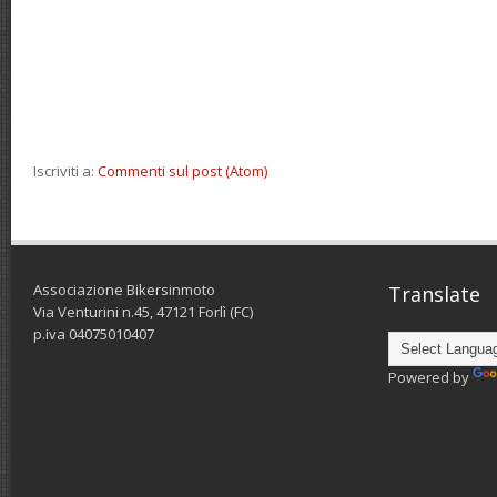
Iscriviti a:
Commenti sul post (Atom)
Associazione Bikersinmoto
Translate
Via Venturini n.45, 47121 Forlì (FC)
p.iva 04075010407
Powered by