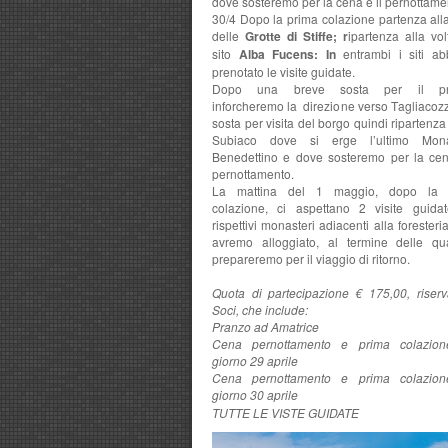
dove sosteremo per la cena e il pernottame
30/4 Dopo la prima colazione partenza alla
delle
Grotte di Stiffe; r
ipartenza alla vol
sito
Alba Fucens: In
entrambi i siti a
prenotato le visite guidate.
Dopo una breve sosta per il pr
inforcheremo la direzione verso Tagliacoz
sosta per visita del borgo quindi ripartenza
Subiaco dove si erge l’ultimo Mona
Benedettino e dove sosteremo per la cen
pernottamento.
La mattina del 1 maggio, dopo la 
colazione, ci aspettano 2 visite guida
rispettivi monasteri adiacenti alla forester
avremo alloggiato, al termine delle qua
prepareremo per il viaggio di ritorno.
Quota di partecipazione € 175,00, riserv
Soci, che include:
Pranzo ad Amatrice
Cena pernottamento e prima colazion
giorno 29 aprile
Cena pernottamento e prima colazion
giorno 30 aprile
TUTTE LE VISTE GUIDATE