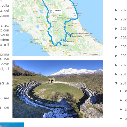
nto.
 volta
20
ta del
►
bbiamo
20
►
anzo,
20
►
zo con
 verso
20
►
stero
a e il
20
►
prima
20
►
te nei
ia dove
20
►
li, ci
20
►
ata ai
20
▼
►
e del
o
►
e del
s
►
►