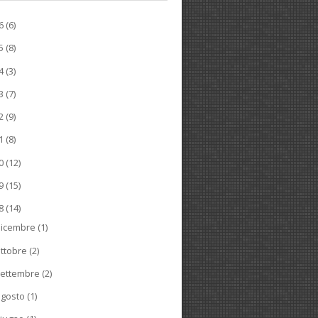
26
(6)
25
(8)
24
(3)
23
(7)
22
(9)
21
(8)
20
(12)
19
(15)
18
(14)
dicembre
(1)
ttobre
(2)
ettembre
(2)
agosto
(1)