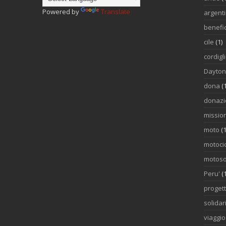
Powered by
Translate
argent
benefi
cile
(1)
cordigl
Dayto
dona
(
donazi
mission
moto
(1
motocic
motoso
Peru'
(
proget
solidar
viaggi