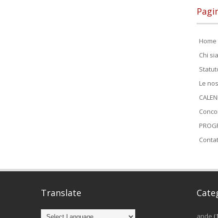
Pagi
Home 
Chi s
Statut
Le nos
CALEN
Conco
PROGR
Contat
Translate
Cate
ande
(