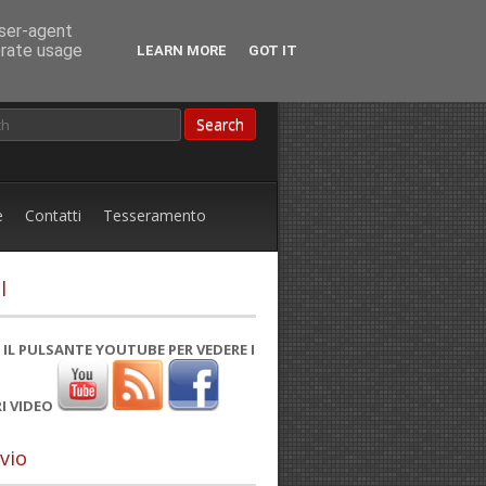
user-agent
erate usage
LEARN MORE
GOT IT
e
Contatti
Tesseramento
l
 IL PULSANTE YOUTUBE PER VEDERE I
I VIDEO
vio