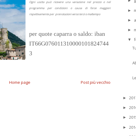
g
►
Ogni uscita può ricevere una variazione nel prezzo o nel
programma per condizioni o causa di forze maggiori
►
rispettivamente per prenotazioni verso terzi o maltempo
a
►
►
per quote caparra o saldo: iban
f
▼
IT66G076011310000101824744
T
3
A
L
Home page
Post più vecchio
20
►
20
►
20
►
20
►