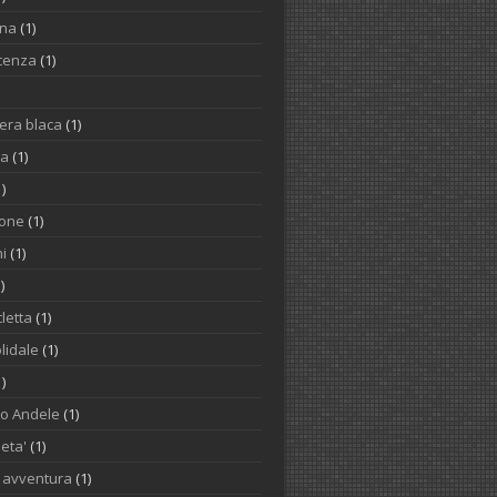
ina
(1)
cenza
(1)
iera blaca
(1)
na
(1)
1)
one
(1)
i
(1)
)
letta
(1)
lidale
(1)
1)
to Andele
(1)
ieta'
(1)
o avventura
(1)