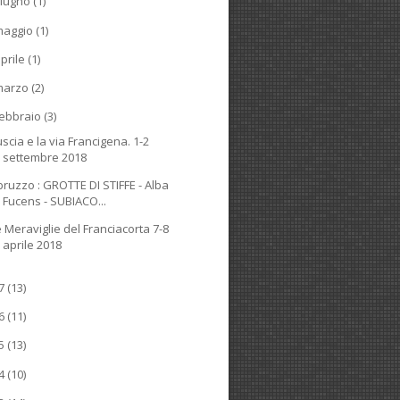
iugno
(1)
maggio
(1)
prile
(1)
marzo
(2)
ebbraio
(3)
uscia e la via Francigena. 1-2
settembre 2018
bruzzo : GROTTE DI STIFFE - Alba
Fucens - SUBIACO...
e Meraviglie del Franciacorta 7-8
aprile 2018
17
(13)
16
(11)
15
(13)
14
(10)