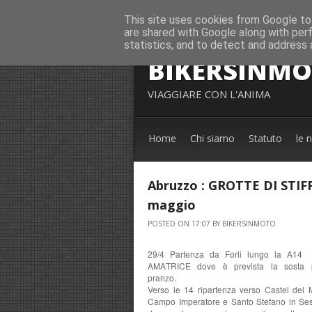
This site uses cookies from Google to 
are shared with Google along with per
statistics, and to detect and address 
BIKERSINM
VIAGGIARE CON L'ANIMA
Home
Chi siamo
Statuto
le 
Abruzzo : GROTTE DI STIFF
maggio
POSTED ON 17:07 BY BIKERSINMOTO
29/4 Partenza da Forli lungo la A14 
AMATRICE dove è prevista la sosta p
pranzo.
Verso le 14 ripartenza verso Castel del 
Campo Imperatore e Santo Stefano in Se