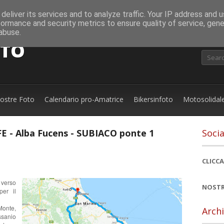
deliver its services and to analyze traffic. Your IP address and 
formance and security metrics to ensure quality of service, gen
abuse.
OTO
nostre Foto
Calendario pro-Amatrice
Bikersinfoto
Motosolidal
E - Alba Fucens - SUBIACO ponte 1
Socia
CLICCA
verso
NOSTR
er il
Monte,
Archi
ssanio