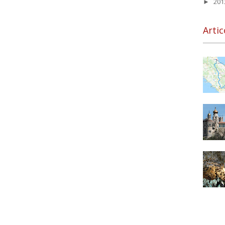
20
►
Artic