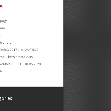
ne
page
iamo
o
tre foto
DARIO 2017 pro AMATRICE
rso Bikersinmoto 2019
AMMA USCITE BIKERS 2020
ti
gories
1)