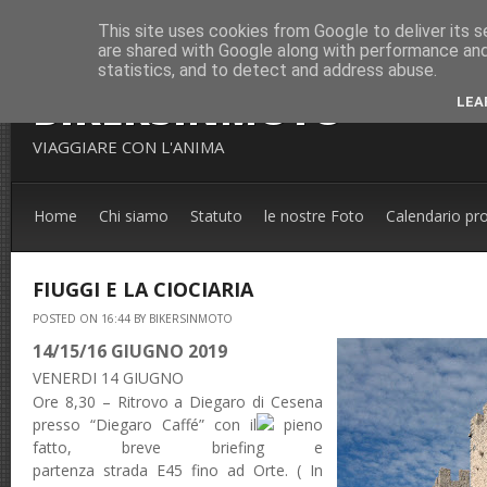
This site uses cookies from Google to deliver its s
are shared with Google along with performance and 
statistics, and to detect and address abuse.
BIKERSINMOTO
LEA
VIAGGIARE CON L'ANIMA
Home
Chi siamo
Statuto
le nostre Foto
Calendario pr
FIUGGI E LA CIOCIARIA
POSTED ON 16:44 BY BIKERSINMOTO
14/15/16 GIUGNO 2019
VENERDI 14 GIUGNO
Ore 8,30 – Ri
t
ro
vo a Diegaro di Cesena
presso
“Diegaro
Caffé
” con il
pieno
fatto, breve
brie
fing e
partenza
strada
E45 fino ad Orte.
(
In