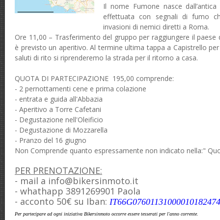
Il nome Fumone nasce dall’antica
effettuata con segnali di fumo
ch
invasioni di nemici diretti a Roma.
Ore 11,00 – Trasferimento del gruppo per raggiungere il paese di
è previsto un aperitivo. Al termine ultima ta
ppa a Capistrello per 
saluti di rito
si
riprenderemo la strada per il ritorno a casa.
QUOTA DI PARTECIPAZIONE 195,00 comprende:
- 2 pernottamenti cene e prima colazione
- entrata e guida all'Abbazia
- Aperitivo a Torre Cafetani
- Degustazione nell'Oleificio
- Degustazione di Mozzarella
- Pranzo del 16 giugno
Non Comprende quanto espressamente non indicato nella:" Qu
PER PRENOTAZIONE:
- mail a info@bikersinmoto.it
- whathapp 3891269901 Paola
- acconto 50€ su Iban:
IT66G0760113100001018247
Per partecipare ad ogni iniziativa Bikersinmoto occorre essere tesserati per l'anno corrente.