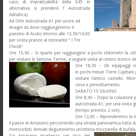
caso di impraticabilità della E45 in
alternativa si prenderà l’ Autostrada
Adriatica).
Ad
Orte Autostrada A1 per uscire ad
Anagni da dove raggiungeremo il
paesino di Acuto intorno alle 13,30/14,00
per sosta pranzo al ristorante “ I Tre
Chiodi”.
Ore 15,30 – Si riparte per raggiungere a pochi chilometri la ci
per visitare le famose Terme, a seguire visita al centro storico dell
Ore 18,30
–
Gli equipaggi r
in
pochi minuti Torre Cajetani
p
visitare l’antico castello. Ri
cena e pernottamento.
SABATO 15 GIUGNO
Ore 8,45 – Dopo la colazione
autostrada A1, per una visita
gu
(
tempo previsto
2
ore)
.
Ore 12,00 – Riprenderemo le 
il paese di Amaseno percorrendo una strada panoramica tutta da g
motociclisti.
Arrivati
degusteremo un’ottima mozzarella di bufala
Da Amaseno ripartenza per
Vico del