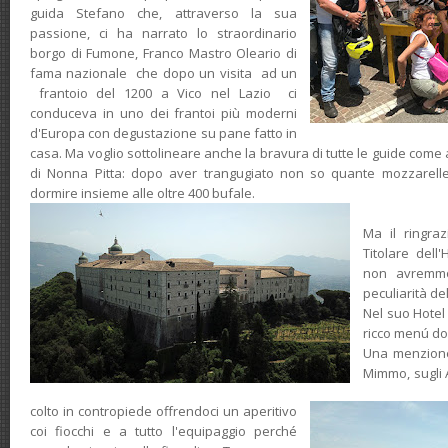
guida Stefano che, attraverso la sua
passione, ci ha narrato lo straordinario
borgo di Fumone, Franco Mastro Oleario di
fama nazionale che dopo un visita ad un
frantoio del 1200 a Vico nel Lazio ci
conduceva in uno dei frantoi più moderni
d'Europa con degustazione su pane fatto in
casa. Ma voglio sottolineare anche la bravura di tutte le guide come
di Nonna Pitta: dopo aver trangugiato non so quante mozzarelle
dormire insieme alle oltre 400 bufale.
Ma il ringra
Titolare dell
non avremmo
peculiarità del
Nel suo Hotel
ricco menú do
Una menzione
Mimmo, sugli A
colto in contropiede offrendoci un aperitivo
coi fiocchi e a tutto l'equipaggio perché