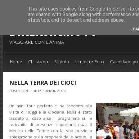
This site uses cookies from Google to deliver its s
are shared with Google along with performance and 
statistics, and to detect and address abuse.
BIKERSINMOTO
LEA
VIAGGIARE CON L'ANIMA
Home
Chi siamo
Statuto
le nostre Foto
Calendario pr
NELLA TERRA DEI CIOCI
POSTED ON 18:18 BY BIKERSINMOTO
Un mini Tour perfetto ci ha condotto alla
visita di Fiuggi e la Ciociaria. Nulla è stato
lasciato al caso anzi il programma si è
arricchito di presenze importanti quali il
Medico delle Terme con la sua preziosa
spiegazione sulla proprietà delle acque, la