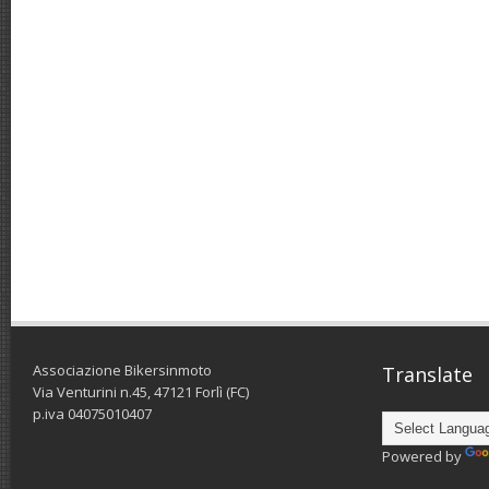
Associazione Bikersinmoto
Translate
Via Venturini n.45, 47121 Forlì (FC)
p.iva 04075010407
Powered by