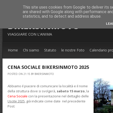
This site uses cookies from Google to deliver its s
are shared with Google along with performance and 
statistics, and to detect and address abuse.
BIKERSINMOTO
LEA
VIAGGIARE CON L'ANIMA
Home
Chi siamo
Statuto
le nostre Foto
Calendario pr
CENA SOCIALE BIKERSINMOTO 2025
POSTED ON 21:15 BY BIKERSINMOTO
Abbiamo il piacere di comunicare la località e il nome
della struttura dove si svolgerà,
sabato 15 marzo
, la
Cena Sociale
con la presentazione nel dettaglio delle
Uscite 2025
, già indicate come date nel precedente
Post: