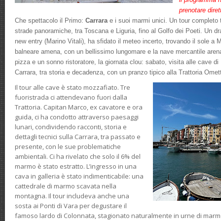
prenotare dire
Che spettacolo il Primo:
Carrara
e i suoi marmi unici. Un tour completo 
strade panoramiche, tra Toscana e Liguria, fino al Golfo dei Poeti. Un dra
new entry (Marino Vitali), ha sfidato il meteo incerto, trovando il sole a
balneare amena, con un bellissimo lungomare e la nave mercantile arena
pizza e un sonno ristoratore, la giornata clou: sabato, visita alle cave 
Carrara, tra storia e decadenza, con un pranzo tipico alla Trattoria Omett
Il tour alle cave è stato mozzafiato. Tre
fuoristrada ci attendevano fuori dalla
Trattoria. Capitan Marco, ex cavatore e ora
guida, ci ha condotto attraverso paesaggi
lunari, condividendo racconti, storia e
dettagli tecnici sulla Carrara, tra passato e
presente, con le sue problematiche
ambientali. Ci ha rivelato che solo il 6% del
marmo è stato estratto. L’ingresso in una
cava in galleria è stato indimenticabile: una
cattedrale di marmo scavata nella
montagna. Il tour includeva anche una
sosta ai Ponti di Vara per degustare il
famoso lardo di Colonnata, stagionato naturalmente in urne di marmo 