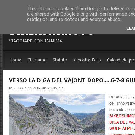
This site uses cookies from Google to deliver its s
are shared with Google along with performance and 
statistics, and to detect and address abuse.
BIKERSINMOTO
LEA
VIAGGIARE CON L'ANIMA
Home
Chi siamo
Statuto
le nostre Foto
Calendario pr
VERSO LA DIGA DEL VAJONT DOPO.....6-7-8 G
POSTED ON 11:59 BY BIKERSINMOTO
Dopo la chicca
dell’anno vi in
secondo appu
BIKERSINMOTO
DIGA DEL VAJO
WOLF, ALPI C
il programma n