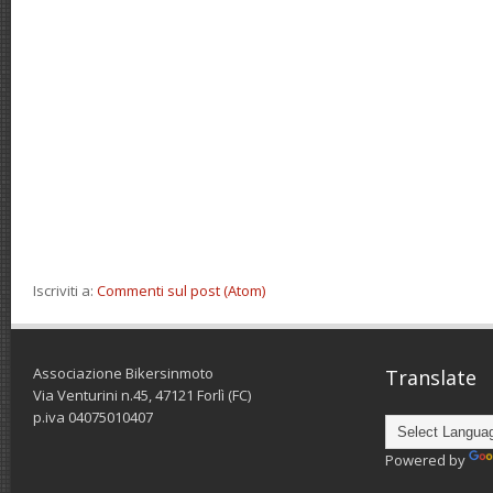
Iscriviti a:
Commenti sul post (Atom)
Associazione Bikersinmoto
Translate
Via Venturini n.45, 47121 Forlì (FC)
p.iva 04075010407
Powered by