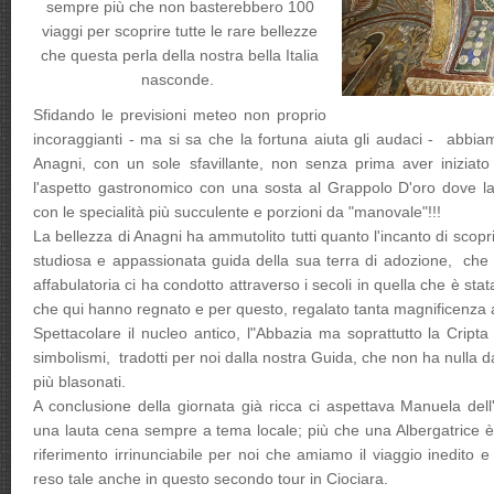
sempre più che non basterebbero 100
viaggi per scoprire tutte le rare bellezze
che questa perla della nostra bella Italia
nasconde.
Sfidando le previsioni meteo non proprio
incoraggianti - ma si sa che la fortuna aiuta gli audaci - abbia
Anagni, con un sole sfavillante, non senza prima aver iniziato 
l'aspetto gastronomico con una sosta al Grappolo D'oro dove la
con le specialità più succulente e porzioni da "manovale"!!!
La bellezza di Anagni ha ammutolito tutti quanto l'incanto di scopr
studiosa e appassionata guida della sua terra di adozione, che
affabulatoria ci ha condotto attraverso i secoli in quella che è stat
che qui hanno regnato e per questo, regalato tanta magnificenza a
Spettacolare il nucleo antico, l"Abbazia ma soprattutto la Cript
simbolismi, tradotti per noi dalla nostra Guida, che non ha nulla d
più blasonati.
A conclusione della giornata già ricca ci aspettava Manuela dell
una lauta cena sempre a tema locale; più che una Albergatrice 
riferimento irrinunciabile per noi che amiamo il viaggio inedito
reso tale anche in questo secondo tour in Ciociara.