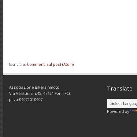
Iscriviti a:
Commenti sul post (Atom)
Associazione Bikersinmoto
Translate
Via Venturini n.45, 47121 Forlì (FC)
p.iva 04075010407
Powered by