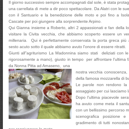
Il giorno successivo sempre accompagnati dal sole, è stata protago
una carrellata di mete a dir poco spettacolare. Da Alatri con le s
con il Santuario e la benedizione delle moto e poi fino a Isola 
Cascate per poi giungere alla sorprendente Arpino.
Qui Gianna insieme a Roberto, altri 2 appassionati e fan della l
visitare la Civita vecchia, che abbiamo scoperto essere un ver
millenaria. Qui è perfettamente conservata la porta greca più 
sesto acuto sotto il quale abbiamo avuto l'onore di essere ritratti.
Giunti all"agriturismo La Madonnina siamo stati deliziati con le
rigorosamente a mano), giusto in tempo per affrontare l'ultima fa
da Nonna Pitta ad Amaseno, una
nostra vecchia conoscenza,
della famosa mozzarella di b
Le parole non rendono la 
assaggiato per cui lasciamo l
Dopo l'ultima piacevole serat
ha avuto come meta il santua
con un bellissimo percorso mo
scenografica posizione e s
gradimento di tutti nonostan