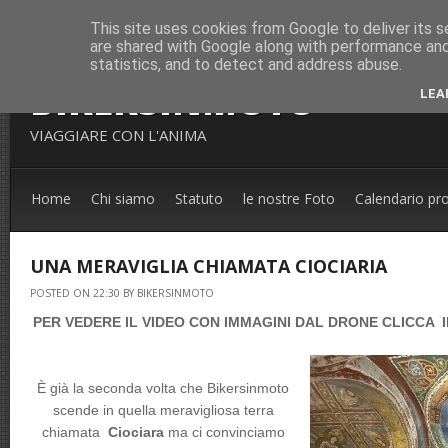
This site uses cookies from Google to deliver its s
are shared with Google along with performance and 
statistics, and to detect and address abuse.
BIKERSINMOTO
LEA
VIAGGIARE CON L'ANIMA
Home
Chi siamo
Statuto
le nostre Foto
Calendario pr
UNA MERAVIGLIA CHIAMATA CIOCIARIA
POSTED ON 22:30 BY BIKERSINMOTO
PER VEDERE IL VIDEO CON IMMAGINI DAL DRONE CLICCA 
È già la seconda volta che Bikersinmoto
scende in quella meravigliosa terra
chiamata
Ciociara
ma ci convinciamo