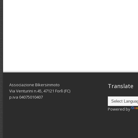
Associazione Bikersinmoto
Translate
Via Venturini n.45, 47121 Forlì (FC)
p.iva 04075010407
Powered by