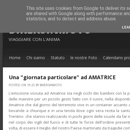
This site uses cookies from Google to deliver its s
are shared with Google along with performance and 
statistics, and to detect and address abuse.
BIKERSINMOTO
LEA
VIAGGIARE CON L'ANIMA
Home
Chi siamo
Statuto
le nostre Foto
Calendario pr
Una "giornata particolare" ad AMATRICE
POSTED ON 19:25 BY BIKERSINMOTO
L'emozione vissuta ad Amatrice sta negli occhi dei bambini con la p
delle maestre per un piccolo gesto fatto con il cuore, nella disponib
Amatrice che dal giorno del terremoto vive in un container accanto a
bevande a chiunque e in una tenda dove ogni sera recita la santa
Trentino che stanno realizzando in pochi giorni delle scuole da far i
nel corpo dei vigili del fuoco e di tutte le forze dell'ordine prese
volta, di essere il meglio del nostro Paese martoriato da tragedie co