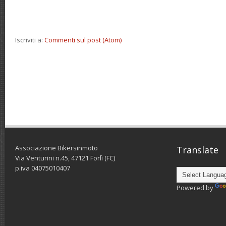
Iscriviti a:
Commenti sul post (Atom)
Associazione Bikersinmoto
Translate
Via Venturini n.45, 47121 Forlì (FC)
p.iva 04075010407
Powered by