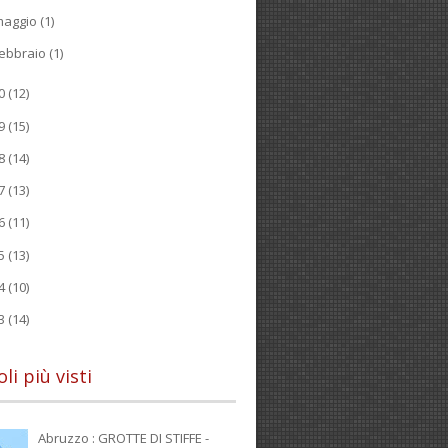
maggio
(1)
ebbraio
(1)
20
(12)
19
(15)
18
(14)
17
(13)
16
(11)
15
(13)
14
(10)
13
(14)
oli più visti
Abruzzo : GROTTE DI STIFFE -