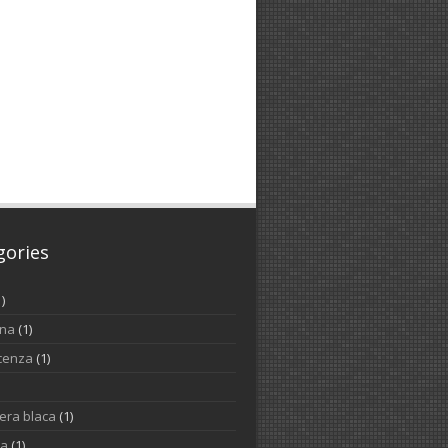
gories
1)
ina
(1)
cenza
(1)
iera blaca
(1)
na
(1)