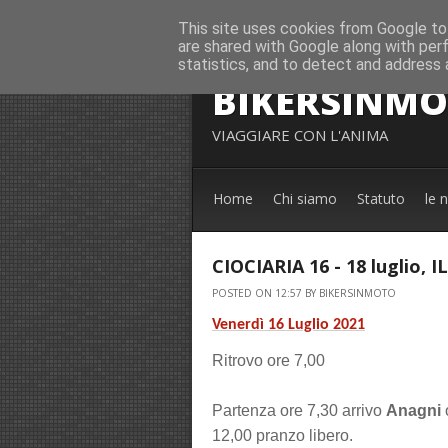
This site uses cookies from Google to 
are shared with Google along with per
statistics, and to detect and address 
BIKERSINM
VIAGGIARE CON L'ANIMA
Home
Chi siamo
Statuto
le 
CIOCIARIA 16 - 18 luglio
POSTED ON 12:57 BY BIKERSINMOTO
Venerdì 16 Luglio 2021
Ritrovo ore 7,00
Partenza ore 7,30 arrivo
Anagni
12,00 pranzo libero
.