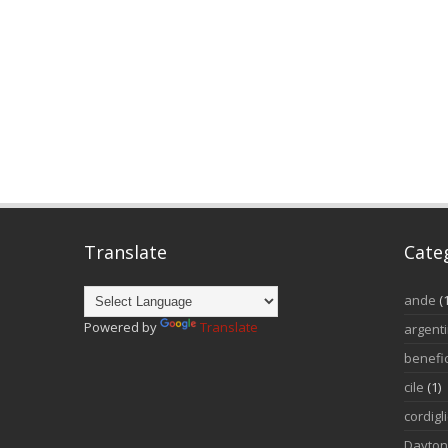
Translate
Cate
ande
(
Powered by
Translate
argent
benefi
cile
(1)
cordigl
Dayto