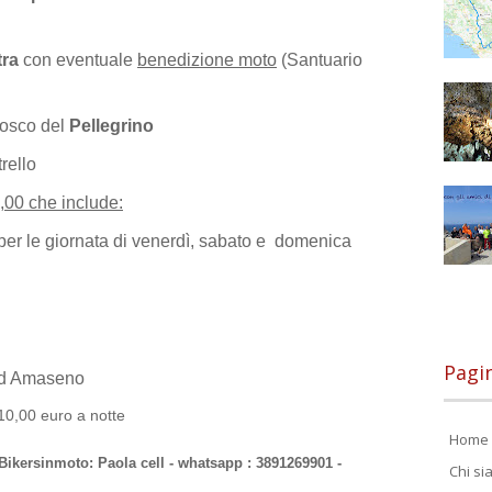
tra
con eventuale
benedizione moto
(Santuario
iosco del
Pellegrino
rello
,00 che include:
er le giornata di venerdì, sabato e domenica
Pagi
d Amaseno
00 euro a notte
Home 
 Bikersinmoto: Paola cell - whatsapp : 3891269901 -
Chi s