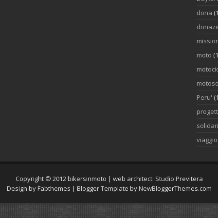
dona
(
donazi
mission
moto
(1
motocic
motoso
Peru'
(
proget
solidar
viaggi
Copyright © 2012
bikersinmoto
| web architect:
Studio Previtera
Design by
Fabthemes
| Blogger Template by
NewBloggerThemes.com