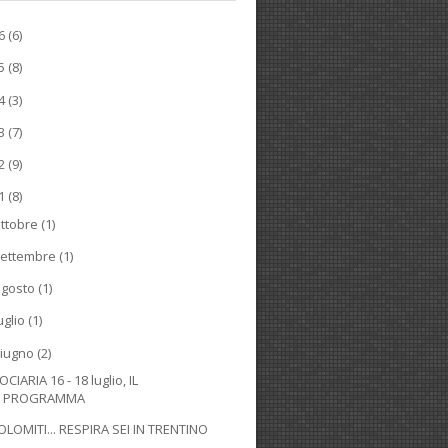
26
(6)
25
(8)
24
(3)
23
(7)
22
(9)
21
(8)
ttobre
(1)
ettembre
(1)
agosto
(1)
uglio
(1)
iugno
(2)
OCIARIA 16 - 18 luglio, IL
PROGRAMMA
OLOMITI... RESPIRA SEI IN TRENTINO