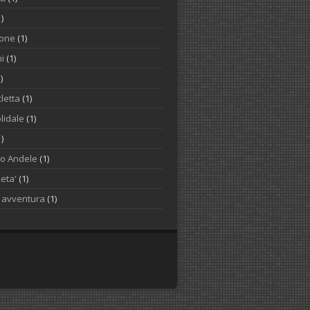
1)
one
(1)
i
(1)
)
letta
(1)
lidale
(1)
1)
to Andele
(1)
ieta'
(1)
o avventura
(1)