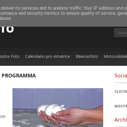
deliver its services and to analyze traffic. Your IP address and 
formance and security metrics to ensure quality of service, gen
abuse.
OTO
nostre Foto
Calendario pro-Amatrice
Bikersinfoto
Motosolidal
, IL PROGRAMMA
Socia
CLICCA
NOSTR
ore
Archi