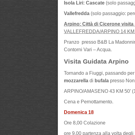
Isola Liri: Cascate
(solo passagg
Vallefredda
(solo passaggio: pe
Arpino: Città di Cicerone visit
VALLEFREDDA/ARPINO 14 KM 23’
Pranzo presso B&B La Madonnina 
Contorni Vari – Acqua.
Visita Guidata Arpino
Tornando a Fiuggi, passando per
mozzarella
di
bufala
presso Non
ARPINO/AMASENO 43 KM 50’ (1
Cena e Pernottamento.
Domenica 18
Ore 8,00 Colazione
ore 9,00 partenza alla volta degl