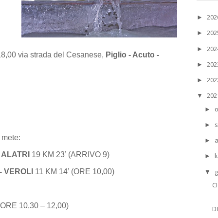
20
►
20
►
20
►
18,00 via strada del Cesanese,
Piglio - Acuto -
20
►
20
►
20
▼
o
►
s
►
 mete:
►
- ALATRI
19 KM 23’ (ARRIVO 9)
l
►
g
- VEROLI
11 KM 14’ (ORE 10,00)
▼
CI
(ORE 10,30 – 12,00)
D