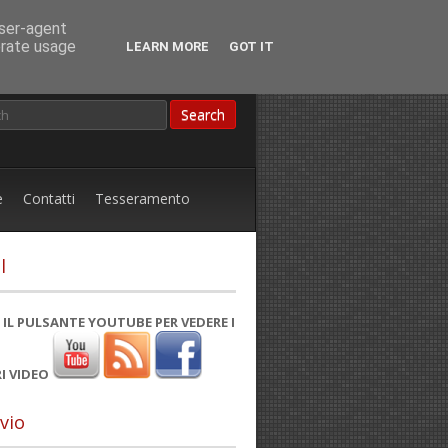
user-agent
erate usage
LEARN MORE
GOT IT
e
Contatti
Tesseramento
l
 IL PULSANTE YOUTUBE PER VEDERE I
I VIDEO
vio