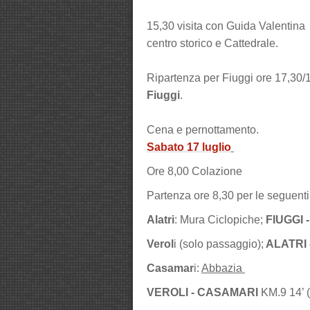
15,30 visita con Guida Valentina
centro storico e Cattedrale.
Ripartenza per Fiuggi ore 17,30/
Fiuggi
.
Cena e pernottamento.
Sabato 17 luglio
Ore 8,00 Colazione
Partenza ore 8,30 per le seguenti
Alatri
: Mura Ciclopiche;
FIUGGI 
Verol
i (solo passaggio);
ALATRI 
Casamar
i:
Abbazia
VEROLI - CASAMARI
KM.9 14’ 