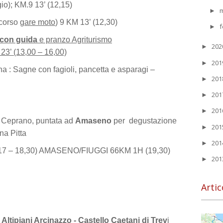
io); KM.9 13’ (12,15)
►
rcorso
gare moto
) 9 KM 13’ (12,30)
f
►
a con guida
e pranzo Agriturismo
20
►
 (13,00 – 16,00)
20
►
: Sagne con fagioli, pancetta e asparagi –
20
►
20
►
20
►
 Ceprano, puntata ad
Amaseno
per degustazione
20
►
na Pitta
20
►
7 – 18,30) AMASENO/FIUGGI 66KM 1H (19,30)
20
►
Artic
i
Altipiani Arcinazzo - Castello Caetani di Trev
i