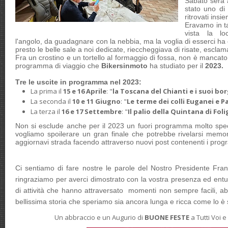
Sabato sera a
stato uno di 
ritrovati insi
Eravamo in ta
vista la lo
l'angolo, da guadagnare con la nebbia, ma la voglia di esserci ha 
presto le belle sale a noi dedicate, rieccheggiava di risate, esclama
Fra un crostino e un tortello al formaggio di fossa, non è mancato
programma di viaggio che
Bikersinmoto
ha studiato per il
2023.
Tre le uscite in programma nel 2023:
La prima il
15 e 16 Aprile
: "
la Toscana del Chianti e i suoi bor
La seconda il
10 e 11 Giugno
: "
Le terme dei colli Euganei e 
La terza il
16 e 17 Settembre
: "
Il palio della Quintana di Foli
Non si esclude anche per il 2023 un fuori programma molto spec
vogliamo spoilerare un gran finale che potrebbe rivelarsi memo
aggiornavi strada facendo attraverso nuovi post contenenti i progr
Ci sentiamo di fare nostre le parole del Nostro Presidente Fra
ringraziamo per averci dimostrato con la vostra presenza ed entu
di attività che hanno attraversato momenti non sempre facili, a
bellissima storia che speriamo sia ancora lunga e ricca come lo è 
Un abbraccio e un Augurio di
BUONE FESTE
a Tutti Voi e