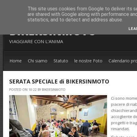
This site uses cookies from Google to deliver its s
are shared with Google along with performance and 
statistics, and to detect and address abuse.
BIKERSINMOTO
LEA
VIAGGIARE CON L'ANIMA
Home
Chi siamo
Statuto
le nostre Foto
Calendario pr
SERATA SPECIALE di BIKERSINMOTO
POSTED ON 10:22 BY BIKERSINMOTO
Ci sono moment
piacere di ria
chiacchierand
accogliente de
progetti e tra
rimandati.