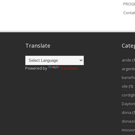
PROGR
Contat
Translate
Cate
ande
(
Powered by
Translate
argent
benefi
cile
(1)
cordigl
Dayto
dona
(
donazi
mission