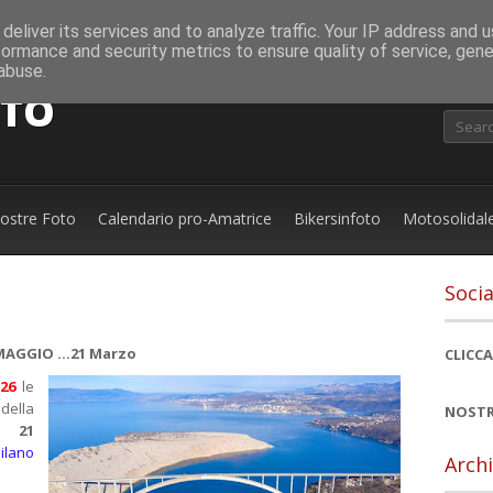
deliver its services and to analyze traffic. Your IP address and 
formance and security metrics to ensure quality of service, gen
abuse.
OTO
nostre Foto
Calendario pro-Amatrice
Bikersinfoto
Motosolidal
Socia
 MAGGIO ...21 Marzo
CLICCA
026
le
della
NOSTR
il
21
ilano
Archi