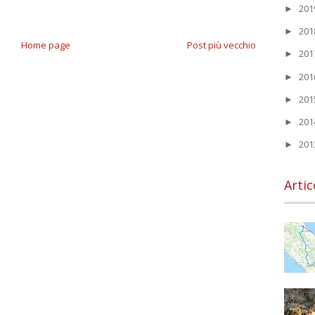
20
►
20
►
Home page
Post più vecchio
20
►
20
►
20
►
20
►
20
►
Artic