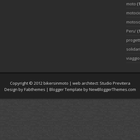
moto
(1
motocic
motoso
Peru'
(
proget
solidar
viaggi
Copyright © 2012
bikersinmoto
| web architect:
Studio Previtera
Design by
Fabthemes
| Blogger Template by
NewBloggerThemes.com