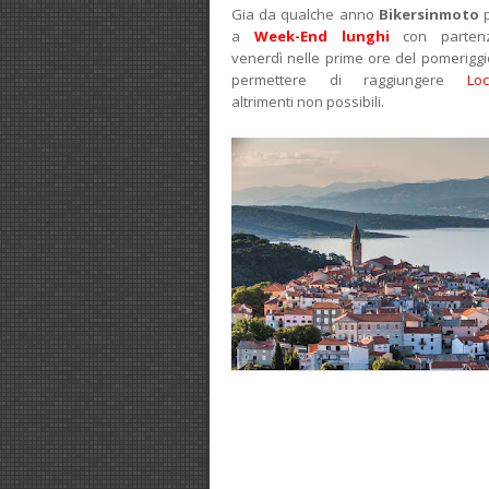
Gia da qualche anno
Bikersinmoto
p
a
Week-End lunghi
con partenz
venerdì nelle prime ore del pomeriggi
permettere di raggiungere
Loc
altrimenti non possibili.