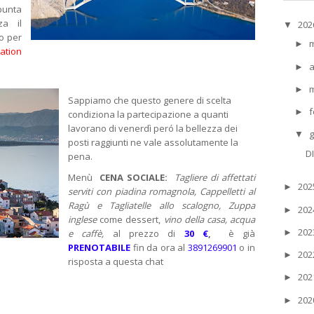
unta
a il
20
▼
o per
►
ation
a
►
►
Sappiamo che questo genere di scelta
f
►
condiziona la partecipazione a quanti
lavorano di venerdì peró la bellezza dei
▼
posti raggiunti ne vale assolutamente la
D
pena.
Menù
CENA SOCIALE:
Tagliere di affettati
20
►
serviti con piadina romagnola,
Cappelletti al
Ragù e Tagliatelle allo scalogno,
Zuppa
20
►
inglese
come dessert,
vino della casa, acqua
20
►
e caffè,
al prezzo di
30 €
,
è già
PRENOTABILE
fin da ora al
3891269901
o in
20
►
risposta a questa chat
20
►
20
►