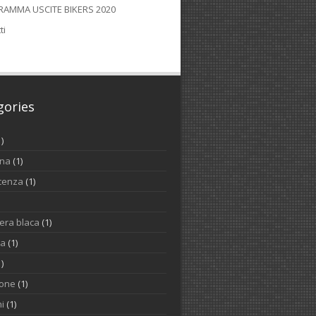
AMMA USCITE BIKERS 2020
ti
gories
1)
ina
(1)
cenza
(1)
iera blaca
(1)
na
(1)
1)
one
(1)
i
(1)