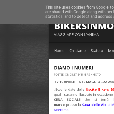
This site uses cookies from Google to 
are shared with Google along with per
statistics, and to detect and address 
BIKERSINM
VIAGGIARE CON L'ANIMA
Home
Chi siamo
Statuto
le 
DIAMO I NUMERI
POSTED ON 08:37 BY BIKERSINMOTO
17-19 APRILE ...8-10 MAGGIO ..22-24
..Ecco le date delle
Uscite Bikers 2
quali
saranno illustrate in occasione 
CENA SOCIALE
che si terrà 
marzo
presso la
Casa delle
Aie
di M
Marittima.