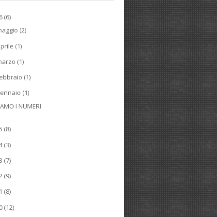
26
(6)
maggio
(2)
prile
(1)
marzo
(1)
ebbraio
(1)
gennaio
(1)
IAMO I NUMERI
25
(8)
24
(3)
23
(7)
22
(9)
21
(8)
20
(12)