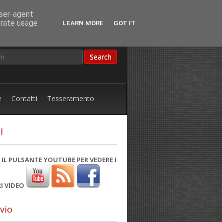
user-agent
erate usage
LEARN MORE
GOT IT
e
Contatti
Tesseramento
l
 IL PULSANTE YOUTUBE PER VEDERE I
I VIDEO
vio