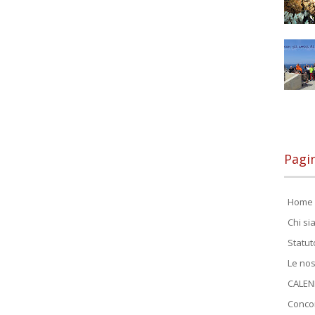
Pagi
Home 
Chi s
Statut
Le nos
CALEN
Conco