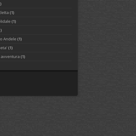
)
letta
(1)
lidale
(1)
1)
to Andele
(1)
ieta'
(1)
o avventura
(1)