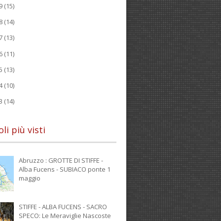
19
(15)
18
(14)
17
(13)
16
(11)
15
(13)
14
(10)
13
(14)
oli più visti
Abruzzo : GROTTE DI STIFFE -
Alba Fucens - SUBIACO ponte 1
maggio
STIFFE - ALBA FUCENS - SACRO
SPECO: Le Meraviglie Nascoste