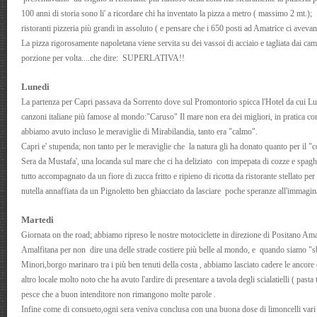
100 anni di storia sono li' a ricordare chi ha inventato la pizza a metro ( massimo 2 mt.)
ristoranti pizzeria più grandi in assoluto ( e pensare che i 650 posti ad Amatrice ci aveva
La pizza rigorosamente napoletana viene servita su dei vassoi di acciaio e tagliata dai c
porzione per volta....che dire: SUPERLATIVA!!
Lunedi
La partenza per Capri passava da Sorrento dove sul Promontorio spicca l'Hotel da cui L
canzoni italiane più famose al mondo:"Caruso" Il mare non era dei migliori, in pratica con 
abbiamo avuto incluso le meraviglie di Mirabilandia, tanto era "calmo".
Capri e' stupenda; non tanto per le meraviglie che la natura gli ha donato quanto per il "c
Sera da Mustafa', una locanda sul mare che ci ha deliziato con impepata di cozze e spaghe
tutto accompagnato da un fiore di zucca fritto e ripieno di ricotta da ristorante stellato per
nutella annaffiata da un Pignoletto ben ghiacciato da lasciare poche speranze all'immagin
Martedi
Giornata on the road; abbiamo ripreso le nostre motociclette in direzione di Positano Amal
Amalfitana per non dire una delle strade costiere più belle al mondo, e quando siamo "s
Minori,borgo marinaro tra i più ben tenuti della costa , abbiamo lasciato cadere le ancore e
altro locale molto noto che ha avuto l'ardire di presentare a tavola degli scialatielli ( past
pesce che a buon intenditore non rimangono molte parole .
Infine come di consueto,ogni sera veniva conclusa con una buona dose di limoncelli vari f