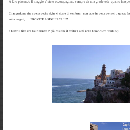
A Dio piacendo il viaggio e' stato accompagnato sempre da una gradevole quanto inaspett
Ci auguriamo che queste poche righe vi siano di conforto; non state in pena per noi , queste fat
volta magari, .....PROVATE A SEGUIRCI !!!!!!
a breve il film del Tour mentre e' già' visibile il trailer ( vedi nella home,clicca Youtube)