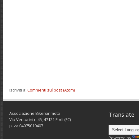
Iscriviti a:
Commenti sul post (Atom)
Associazione Bikersinmoto
Translate
Via Venturini n.45, 47121 Forlì (FC)
p.iva 04075010407
Powered by