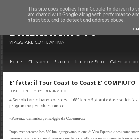
This site uses cookies from Google to deliver its s
are shared with Google along with performance and 
statistics, and to detect and address abuse.
BIKERSINMOTO
LEA
VIAGGIARE CON L'ANIMA
Home
Chi siamo
Statuto
le nostre Foto
Calendario pr
E' fatta: il Tour Coast to Coast E' COMPIUTO
POSTED ON 19:35 BY BIKERSINMOTO
4 Semplici amici hanno percorso 1680 km in 5 giorni x dare soddisfa
programma per Bikersinmoto
Partenza domenica
pomeriggio
da Casemurate
•
Dopo aver percorso ben 580 km. giungevamo in quel di Vico Equense e così come madre n
presentavamo da Gigino il ristorante più famoso della zona ma sicuramente la pizzeria 