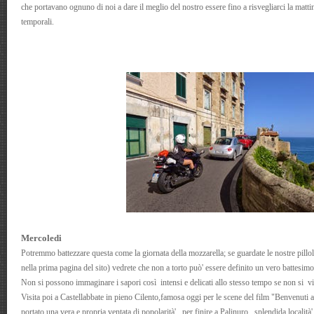
che portavano ognuno di noi a dare il meglio del nostro essere fino a risvegliarci la matt
temporali.
Mercoledi
Potremmo battezzare questa come la giornata della mozzarella; se guardate le nostre pillol
nella prima pagina del sito) vedrete che non a torto può' essere definito un vero battesimo
Non si possono immaginare i sapori così intensi e delicati allo stesso tempo se non si vis
Visita poi a Castellabbate in pieno Cilento,famosa oggi per le scene del film "Benvenuti al
portato una vera e propria ventata di popolarità', per finire a Palinuro, splendida località'