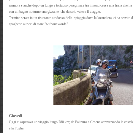
membra stanche dopo un lungo e tortuoso peregrinare tra i monti causa una frana che ha i
con un bagno notturno energizzante che da solo valeva il viaggio.
Termine serata in un ristorante a ridosso della spiaggia dove la locandiera, ci ha servito 
spaghetto ai ricci di mare "without words"
Giovedi
Oggi ci aspettava un viaggio lungo 780 km; da Palinuro a Cesena attraversando la costale
e la Puglia