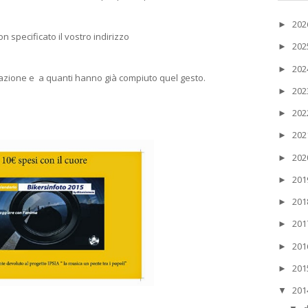
20
►
 specificato il vostro indirizzo
20
►
20
►
pazione e a quanti hanno già compiuto quel gesto.
20
►
20
►
20
►
20
►
20
►
20
►
20
►
20
►
20
►
20
▼