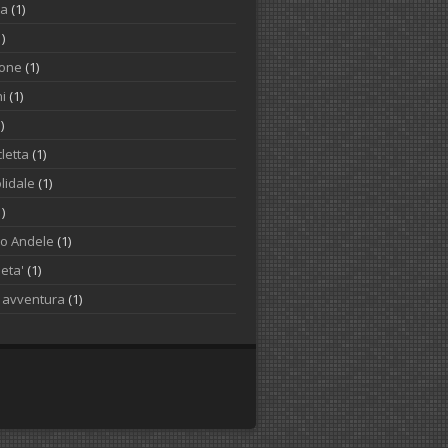
na
(1)
1)
one
(1)
i
(1)
)
letta
(1)
lidale
(1)
1)
to Andele
(1)
ieta'
(1)
o avventura
(1)