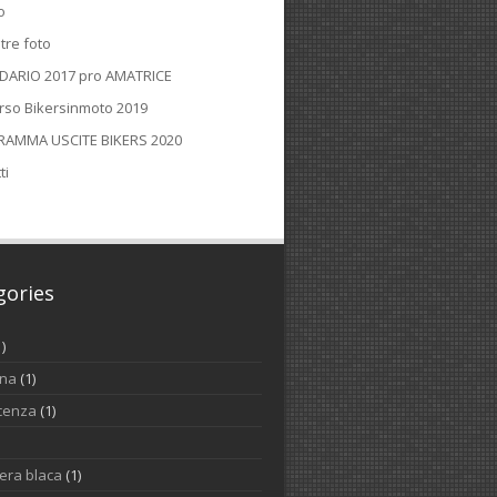
o
tre foto
DARIO 2017 pro AMATRICE
rso Bikersinmoto 2019
AMMA USCITE BIKERS 2020
ti
gories
1)
ina
(1)
cenza
(1)
iera blaca
(1)