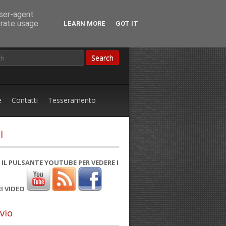
user-agent
erate usage
LEARN MORE
GOT IT
e
Contatti
Tesseramento
l
 IL PULSANTE YOUTUBE PER VEDERE I
I VIDEO
vio