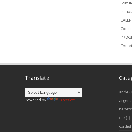
Statut
Le nos
CALEN
Conco
PROGR
Contat
Translate
Cate
ande
(
Powered by
Translate
argent
benefi
cile
(1)
cordigl