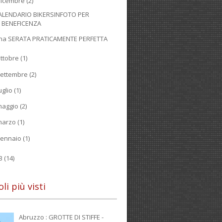
dicembre
(2)
ALENDARIO BIKERSINFOTO PER
BENEFICENZA
na SERATA PRATICAMENTE PERFETTA
ttobre
(1)
ettembre
(2)
uglio
(1)
maggio
(2)
marzo
(1)
gennaio
(1)
13
(14)
oli più visti
Abruzzo : GROTTE DI STIFFE -