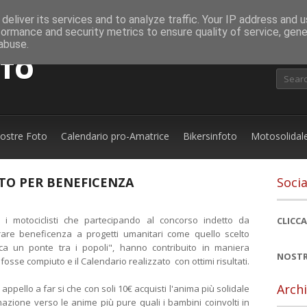
deliver its services and to analyze traffic. Your IP address and 
formance and security metrics to ensure quality of service, gen
abuse.
OTO
nostre Foto
Calendario pro-Amatrice
Bikersinfoto
Motosolidal
TO PER BENEFICENZA
Socia
i i motociclisti che partecipando al concorso indetto da
CLICCA
rare beneficenza a progetti umanitari come quello scelto
ica un ponte tra i popoli", hanno contribuito in maniera
NOSTR
fosse compiuto e il Calendario realizzato con ottimi risultati.
Archi
appello a far si che con soli 10€ acquisti l'anima più solidale
azione verso le anime più pure quali i bambini coinvolti in