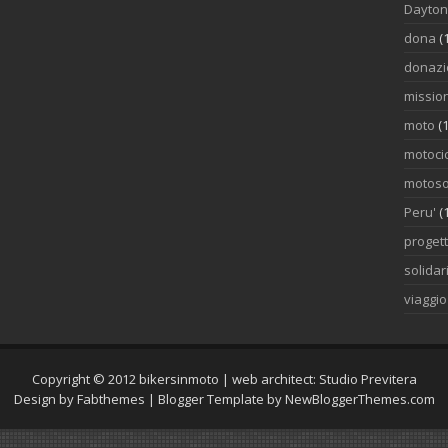
Dayto
dona
(
donazi
mission
moto
(1
motocic
motoso
Peru'
(
proget
solidar
viaggi
Copyright © 2012
bikersinmoto
| web architect:
Studio Previtera
Design by
Fabthemes
| Blogger Template by
NewBloggerThemes.com