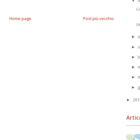
▼
C
Home page
Post più vecchio
U
o
►
s
►
l
►
►
►
►
20
►
Artic