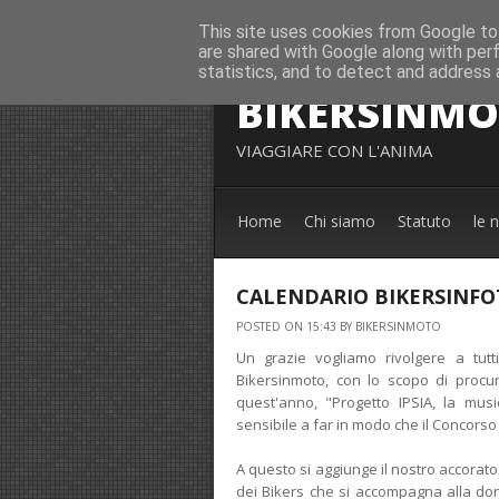
This site uses cookies from Google to 
are shared with Google along with per
statistics, and to detect and address 
BIKERSINM
VIAGGIARE CON L'ANIMA
Home
Chi siamo
Statuto
le 
CALENDARIO BIKERSINFO
POSTED ON 15:43 BY BIKERSINMOTO
Un grazie vogliamo rivolgere a tutt
Bikersinmoto, con lo scopo di procu
quest'anno, "Progetto IPSIA, la mus
sensibile a far in modo che il Concorso 
A questo si aggiunge il nostro accorato 
dei Bikers che si accompagna alla don