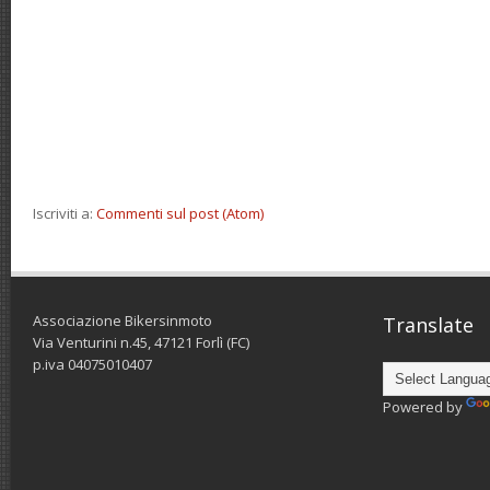
Iscriviti a:
Commenti sul post (Atom)
Associazione Bikersinmoto
Translate
Via Venturini n.45, 47121 Forlì (FC)
p.iva 04075010407
Powered by