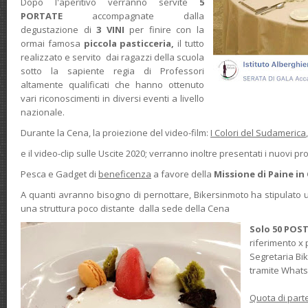
Dopo l'aperitivo verranno servite
5
PORTATE
accompagnate dalla
degustazione di
3 VINI
per finire con la
ormai famosa
piccola pasticceria,
il tutto
realizzato e servito dai ragazzi della scuola
sotto la sapiente regia di Professori
altamente qualificati che hanno ottenuto
vari riconoscimenti in diversi eventi a livello
nazionale.
Durante la Cena, la proiezione del video-film:
I Colori del Sudamerica
e il video-clip sulle Uscite 2020; verranno inoltre presentati i nuovi 
Pesca e Gadget di
beneficenza
a favore della
Missione di Paine in 
A quanti avranno bisogno di pernottare, Bikersinmoto ha stipulato
una struttura poco distante dalla sede della Cena
Solo 50 POSTI
riferimento x
Segretaria Bi
tramite What
Quota di part