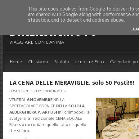
This site uses cookies from Google to deliver its s
are shared with Google along with performance and 
statistics, and to detect and address abuse.
BIKERSINMOTO
LEA
VIAGGIARE CON L'ANIMA
Home
Chi siamo
Statuto
le nostre Foto
Calendario pr
LA CENA DELLE MERAVIGLIE, solo 50 Posti!!!!
POSTED ON 15:21 BY BIKERSINMOTO
VENERDI
6 NOVEMBRE
NELLA
SPETTACOLARE CORNICE DELLA
SCUOLA
ALBERGHIERA P. ARTUSI
In Forlimpopoli, si
svolgerà la Tradizionale CENA SOCIALE
Bikers x raccontare quello fatto e...quello
che si farà.