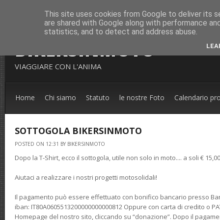
This site uses cookies from Google to deliver its s
are shared with Google along with performance and 
statistics, and to detect and address abuse.
BIKERSINMOTO
LEA
VIAGGIARE CON L'ANIMA
Home
Chi siamo
Statuto
le nostre Foto
Calendario pr
SOTTOGOLA BIKERSINMOTO
POSTED ON 12:31 BY BIKERSINMOTO
Dopo la T-Shirt, ecco il sottogola, utile non solo in moto.... a soli € 15,0
Aiutaci a realizzare i nostri progetti motosolidali!
Il pagamento può essere effettuato con bonifico bancario presso Banca
iban: IT80A0605513200000000000812 Oppure con carta di credito o PA
Homepage del nostro sito, cliccando su “donazione”. Dopo il pagamen