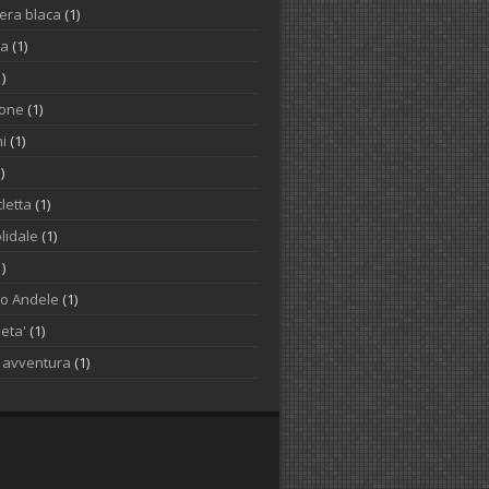
iera blaca
(1)
na
(1)
1)
one
(1)
i
(1)
)
letta
(1)
lidale
(1)
1)
to Andele
(1)
ieta'
(1)
o avventura
(1)