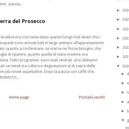
ine, pausa...
20
►
20
►
terra del Prosecco
20
►
renalina era così tanta dopo questo lungo lock down che i
20
►
ecipanti sono arrivati tutti in largo anticipo all’appuntamento
20
►
ato; questo a confermare, se mai ce ne fosse bisogno, che
oglia di ripartire, quanto quella di stare insieme era
20
►
ssima. Tutti i programmi sono stati centrati anzi abbiamo
uto un week tra cultura e degustazioni al di sopra delle
20
▼
re più rosee aspettative. Dopo la pausa con caffè che,
►
ERSIMOTO...
o
►
s
►
Home page
Post più vecchi
►
l
►
g
▼
R