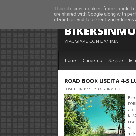
This site uses cookies from Google to 
are shared with Google along with per
statistics, and to detect and address 
BIKERSINM
VIAGGIARE CON L'ANIMA
Home
Chi siamo
Statuto
le 
ROAD BOOK USCITA 4-5 L
POSTED ON 15:26 BY BIKERSINMOTO
Ritr
FORL
area
la A
Usci
su s
12 h