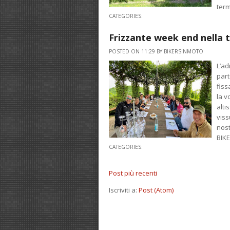
term
CATEGORIES:
Frizzante week end nella 
POSTED ON 11:29 BY BIKERSINMOTO
L’ad
part
fiss
la v
alti
viss
nost
BIK
CATEGORIES:
Post più recenti
Iscriviti a:
Post (Atom)