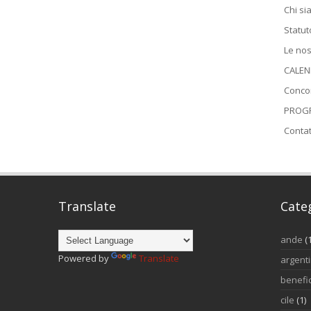
Chi s
Statut
Le nos
CALEN
Conco
PROGR
Contat
Translate
Cate
ande
(
Powered by
Translate
argent
benefi
cile
(1)