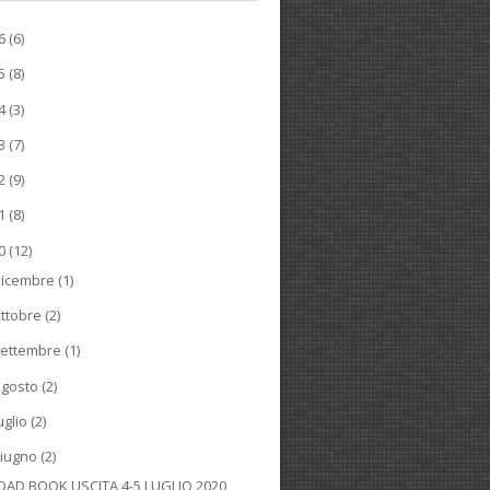
26
(6)
25
(8)
24
(3)
23
(7)
22
(9)
21
(8)
20
(12)
dicembre
(1)
ttobre
(2)
ettembre
(1)
agosto
(2)
uglio
(2)
iugno
(2)
OAD BOOK USCITA 4-5 LUGLIO 2020