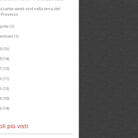
rizzante week end nella terra del
Prosecco
prile
(1)
gennaio
(1)
19
(15)
18
(14)
17
(13)
16
(11)
15
(13)
14
(10)
13
(14)
oli più visti