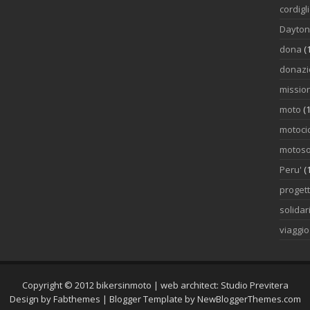
cordigl
Dayto
dona
(
donazi
mission
moto
(1
motocic
motoso
Peru'
(
proget
solidar
viaggi
Copyright © 2012
bikersinmoto
| web architect:
Studio Previtera
Design by
Fabthemes
| Blogger Template by
NewBloggerThemes.com