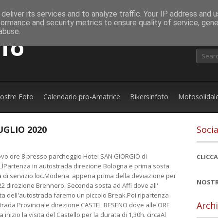
deliver its services and to analyze traffic. Your IP address and 
formance and security metrics to ensure quality of service, gen
abuse.
OTO
nostre Foto
Calendario pro-Amatrice
Bikersinfoto
Motosolidal
UGLIO 2020
Socia
ovo ore 8 presso parcheggio Hotel SAN GIORGIO di
CLICCA
ÌPartenza in autostrada direzione Bologna e prima sosta
 di servizio loc.Modena appena prima della deviazione per
NOSTR
22 direzione Brennero. Seconda sosta ad Affi dove all'
ta dell'autostrada faremo un piccolo Break.Poi ripartenza
Archi
trada Provinciale direzione CASTEL BESENO dove alle ORE
a inizio la visita del Castello per la durata di 1,30h. circaAl