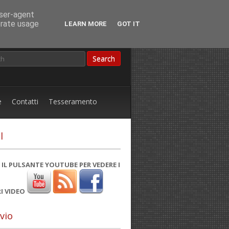
user-agent
erate usage
LEARN MORE
GOT IT
e
Contatti
Tesseramento
l
 IL PULSANTE YOUTUBE PER VEDERE I
I VIDEO
vio