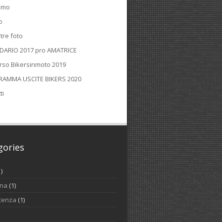
iamo
o
tre foto
DARIO 2017 pro AMATRICE
rso Bikersinmoto 2019
AMMA USCITE BIKERS 2020
ti
gories
1)
ina
(1)
cenza
(1)