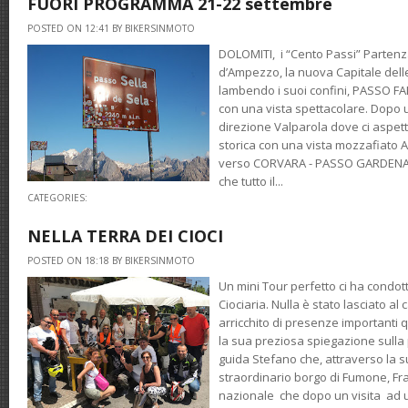
FUORI PROGRAMMA 21-22 settembre
POSTED ON 12:41 BY BIKERSINMOTO
DOLOMITI, i “Cento Passi” Partenz
d’Ampezzo, la nuova Capitale delle
lambendo i suoi confini, PASSO F
con una vista spettacolare. Dopo 
direzione Valparola dove ci aspett
storica con una vista mozzafiato A
verso CORVARA - PASSO GARDENA E
che tutto il...
CATEGORIES:
NELLA TERRA DEI CIOCI
POSTED ON 18:18 BY BIKERSINMOTO
Un mini Tour perfetto ci ha condotto 
Ciociaria. Nulla è stato lasciato al
arricchito di presenze importanti q
la sua preziosa spiegazione sulla 
guida Stefano che, attraverso la s
straordinario borgo di Fumone, Fr
nazionale che dopo un visita ad u