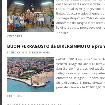
dalla bellezza di Caorle e della Su
Forli puntualissimi, giungevamo al
Batteo", baccaro tipico di questa z
formaggi strepitosi e 26 tipi di Tap
annaffiate da sangria e prosecco d
libidine. La visita procedeva poi n
spiaggia...
CATEGORIES:
BUON FERRAGOSTO da BIKERSINMOTO e pronti 
POSTED ON 16:44 BY BIKERSINMOTO
CAORLE...30/31 agosto e 1 settemb
Venerdì 30 agosto Ore 8,30- Ritrovo
San Giorgio (nei pressi del casello
fatto, brevissimo breafing e parten
Autostrada Bologna – Padova dire
Stino di Livenza. Si punta direttam
previsto intorno alle 12,30/13,00. O
CATEGORIES: