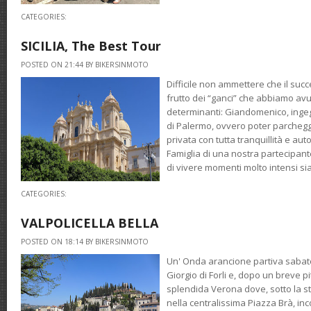
CATEGORIES:
SICILIA, The Best Tour
POSTED ON 21:44 BY BIKERSINMOTO
Difficile non ammettere che il succ
frutto dei “ganci” che abbiamo avut
determinanti: Giandomenico, inge
di Palermo, ovvero poter parchegg
privata con tutta tranquillità e aut
Famiglia di una nostra partecipan
di vivere momenti molto intensi sia 
CATEGORIES:
VALPOLICELLA BELLA
POSTED ON 18:14 BY BIKERSINMOTO
Un' Onda arancione partiva sabato
Giorgio di Forli e, dopo un breve p
splendida Verona dove, sotto la sta
nella centralissima Piazza Brà, in