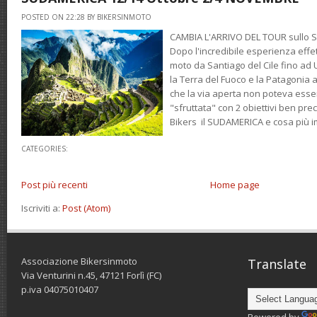
POSTED ON 22:28 BY BIKERSINMOTO
CAMBIA L'ARRIVO DEL TOUR sullo S
Dopo l'incredibile esperienza effet
moto da Santiago del Cile fino ad 
la Terra del Fuoco e la Patagonia a
che la via aperta non poteva es
"sfruttata" con 2 obiettivi ben prec
Bikers il SUDAMERICA e cosa più 
CATEGORIES:
Post più recenti
Home page
Iscriviti a:
Post (Atom)
Associazione Bikersinmoto
Translate
Via Venturini n.45, 47121 Forlì (FC)
p.iva 04075010407