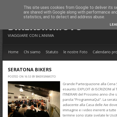
This site uses cookies from Google to deliver its s
are shared with Google along with performance and 
statistics, and to detect and address abuse.
BIKERSINMOTO
LEA
VIAGGIARE CON L'ANIMA
Home
Chi siamo
Statuto
le nostre Foto
Calendario pr
SERATONA BIKERS
POSTED ON 16:53 BY BIKERSINMOTO
Grande Partecipazione alla Cena S
esaurito: EXPLOIT di ISCRIZIONI a
ITINERARI del Prossimo anno che so
parola:"ProgrammaQuì". La serata 
adiacente alla Casa delle Aie dove
immagine e i video inerenti a tutte 
termine sono state svelate le Usc