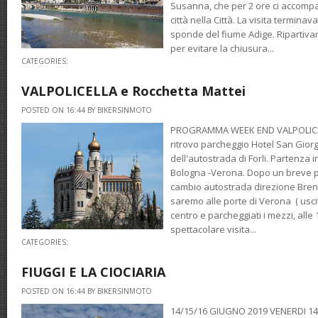
Susanna, che per 2 ore ci accomp
città nella Città. La visita termina
sponde del fiume Adige. Ripartiv
per evitare la chiusura...
CATEGORIES:
VALPOLICELLA e Rocchetta Mattei
POSTED ON 16:44 BY BIKERSINMOTO
PROGRAMMA WEEK END VALPOLICELL
ritrovo parcheggio Hotel San Giorg
dell'autostrada di Forli. Partenza 
Bologna -Verona. Dopo un breve pi
cambio autostrada direzione Bren
saremo alle porte di Verona ( usci
centro e parcheggiati i mezzi, all
spettacolare visita...
CATEGORIES:
FIUGGI E LA CIOCIARIA
POSTED ON 16:44 BY BIKERSINMOTO
14/15/16 GIUGNO 2019 VENERDI 14 