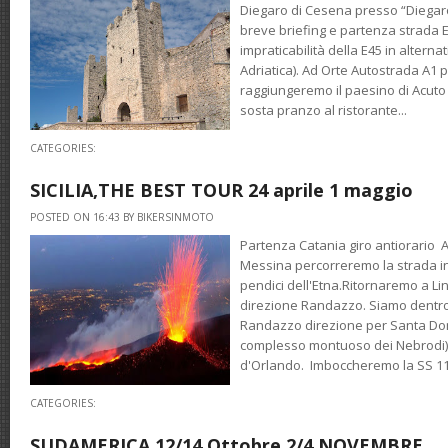
Diegaro di Cesena presso “Diegaro 
breve briefing e partenza strada E4
impraticabilità della E45 in alterna
Adriatica). Ad Orte Autostrada A1 
raggiungeremo il paesino di Acuto 
sosta pranzo al ristorante...
CATEGORIES:
SICILIA,THE BEST TOUR 24 aprile 1 maggio
POSTED ON 16:43 BY BIKERSINMOTO
Partenza Catania giro antiorario 
Messina percorreremo la strada i
pendici dell'Etna.Ritornaremo a L
direzione Randazzo. Siamo dentro i
Randazzo direzione per Santa Dom
complesso montuoso dei Nebrodi) 
d'Orlando. Imboccheremo la SS 113
CATEGORIES:
SUDAMERICA 12/14 Ottobre 2/4 NOVEMBRE