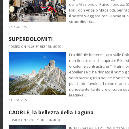
dalla Missione di Paine, fondata 5
Forli, don Angelo Magalotti, per ra
Il nostro Viaggiare con l'Anima vuo
straordinaria...
CATEGORIES:
SUPERDOLOMITI
POSTED ON 19:25 BY BIKERSINMOTO
Era difficile battere il giro sulle D
non finisce mai di stupirci e Biker
di colori e contrasti che "Il Patrim
eccellenza ci ha donato il primo gi
sono susseguiti a pause e soste n
piatti tipici favolosi. I colori eran
nonostante tante ore di curve qua
lasciava...
CATEGORIES:
CAORLE, la bellezza della Laguna
POSTED ON 12:06 BY BIKERSINMOTO
IN ATTESA DELLE DOLOMITI 21 SETTEM