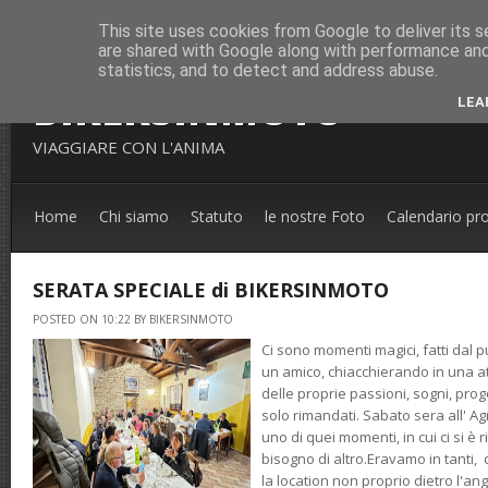
This site uses cookies from Google to deliver its s
are shared with Google along with performance and 
statistics, and to detect and address abuse.
BIKERSINMOTO
LEA
VIAGGIARE CON L'ANIMA
Home
Chi siamo
Statuto
le nostre Foto
Calendario pr
SERATA SPECIALE di BIKERSINMOTO
POSTED ON 10:22 BY BIKERSINMOTO
Ci sono momenti magici, fatti dal p
un amico, chiacchierando in una a
delle proprie passioni, sogni, proge
solo rimandati. Sabato sera all' Ag
uno di quei momenti, in cui ci si è 
bisogno di altro.Eravamo in tanti, 
la location non proprio dietro l'an