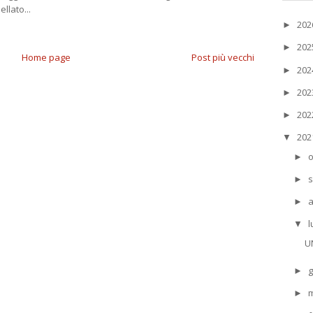
ellato...
20
►
20
►
Home page
Post più vecchi
20
►
20
►
20
►
20
▼
o
►
s
►
►
l
▼
U
g
►
►