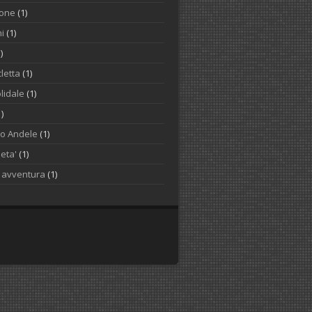
one
(1)
i
(1)
)
letta
(1)
lidale
(1)
1)
to Andele
(1)
ieta'
(1)
o avventura
(1)