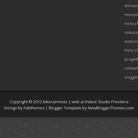
donazi
mission
moto
(1
motocic
motoso
Peru'
(
proget
solidar
viaggi
Copyright © 2012
bikersinmoto
| web architect:
Studio Previtera
Design by
Fabthemes
| Blogger Template by
NewBloggerThemes.com