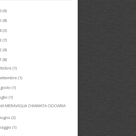
26
(6)
25
(8)
24
(3)
23
(7)
22
(9)
21
(8)
ttobre
(1)
ettembre
(1)
agosto
(1)
uglio
(1)
NA MERAVIGLIA CHIAMATA CIOCIARIA
iugno
(2)
maggio
(1)