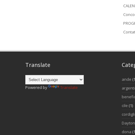
CALEN
Conco
PROGR
Contat
Translate
Cate
ande
(
Powered by
Translate
argent
benefi
cile
(1)
cordigl
Dayto
dona
(