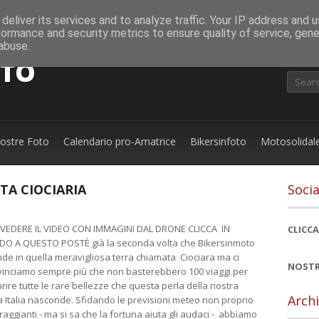
deliver its services and to analyze traffic. Your IP address and 
formance and security metrics to ensure quality of service, gen
abuse.
OTO
nostre Foto
Calendario pro-Amatrice
Bikersinfoto
Motosolidal
TA CIOCIARIA
Socia
 VEDERE IL VIDEO CON IMMAGINI DAL DRONE CLICCA IN
CLICCA
DO A QUESTO POSTÈ già la seconda volta che Bikersinmoto
de in quella meravigliosa terra chiamata Ciociara ma ci
NOSTR
inciamo sempre più che non basterebbero 100 viaggi per
rire tutte le rare bellezze che questa perla della nostra
Archi
a Italia nasconde. Sfidando le previsioni meteo non proprio
raggianti - ma si sa che la fortuna aiuta gli audaci - abbiamo