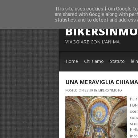
This site uses cookies from Google to 
are shared with Google along with per
statistics, and to detect and address 
BIKERSINM
VIAGGIARE CON L'ANIMA
Home
Chi siamo
Statuto
le 
UNA MERAVIGLIA CHIAMA
POSTED ON 22:30 BY BIKERSINMOTO
PER
FON
scen
conv
scop
bell
inco