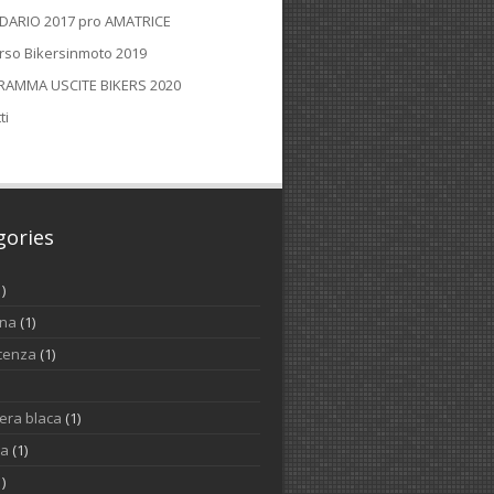
DARIO 2017 pro AMATRICE
rso Bikersinmoto 2019
AMMA USCITE BIKERS 2020
ti
gories
1)
ina
(1)
cenza
(1)
iera blaca
(1)
na
(1)
1)