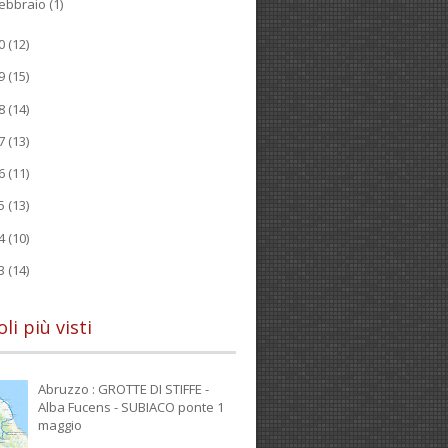
ebbraio
(1)
20
(12)
19
(15)
18
(14)
17
(13)
16
(11)
15
(13)
14
(10)
13
(14)
oli più visti
Abruzzo : GROTTE DI STIFFE -
Alba Fucens - SUBIACO ponte 1
maggio