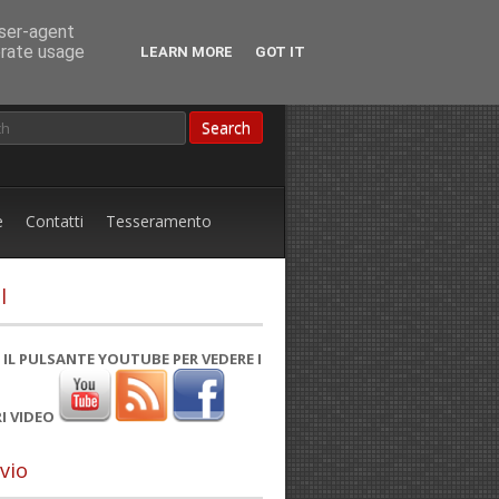
user-agent
erate usage
LEARN MORE
GOT IT
e
Contatti
Tesseramento
l
 IL PULSANTE YOUTUBE PER VEDERE I
I VIDEO
vio