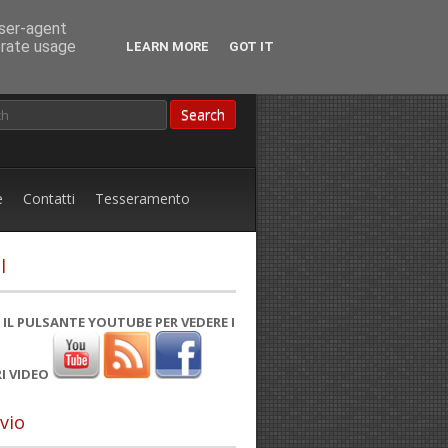
user-agent
erate usage
LEARN MORE
GOT IT
e
Contatti
Tesseramento
l
 IL PULSANTE YOUTUBE PER VEDERE I
I VIDEO
vio