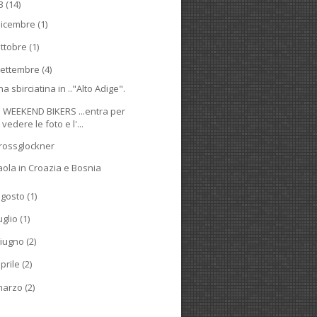
13
(14)
dicembre
(1)
ttobre
(1)
ettembre
(4)
a sbirciatina in .."Alto Adige".
° WEEKEND BIKERS ...entra per
vedere le foto e l'...
rossglockner
aola in Croazia e Bosnia
agosto
(1)
uglio
(1)
iugno
(2)
prile
(2)
marzo
(2)