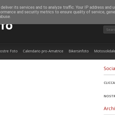
deliver its services and to analyze traffic. Your IP address and 
formance and security metrics to ensure quality of service, gen
abuse.
OTO
nostre Foto
Calendario pro-Amatrice
Bikersinfoto
Motosolidal
Socia
CLICCA
NOSTR
Archi