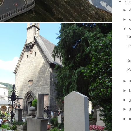
20
▼
►
o
►
s
▼
Un
1
G
P
►
l
►
g
►
a
►
►