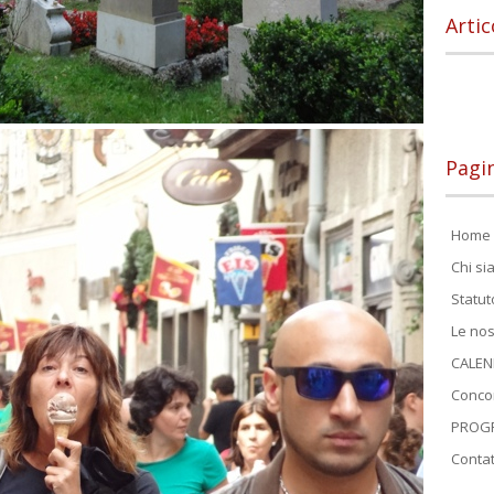
Artic
Pagi
Home 
Chi s
Statut
Le nos
CALEN
Conco
PROGR
Contat