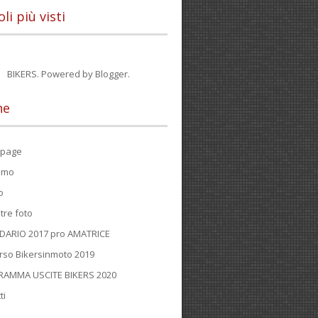
oli più visti
BIKERS. Powered by
Blogger
.
ne
page
iamo
o
tre foto
DARIO 2017 pro AMATRICE
rso Bikersinmoto 2019
AMMA USCITE BIKERS 2020
ti