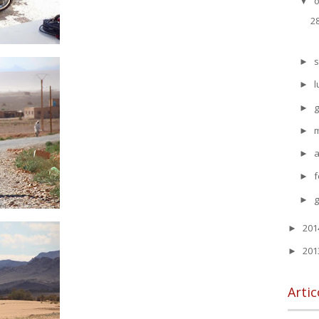
o
▼
2
s
►
l
►
g
►
►
a
►
f
►
►
20
►
20
►
Artic