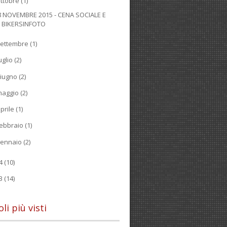
ttobre
(1)
8 NOVEMBRE 2015 - CENA SOCIALE E
BIKERSINFOTO
ettembre
(1)
uglio
(2)
iugno
(2)
maggio
(2)
prile
(1)
ebbraio
(1)
gennaio
(2)
14
(10)
13
(14)
oli più visti