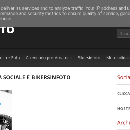
deliver its services and to analyze traffic. Your IP address and 
formance and security metrics to ensure quality of service, gen
abuse.
OTO
nostre Foto
Calendario pro-Amatrice
Bikersinfoto
Motosolidal
A SOCIALE E BIKERSINFOTO
Socia
CLICCA
NOSTR
Archi