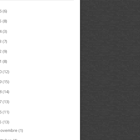
26
(6)
25
(8)
24
(3)
23
(7)
22
(9)
21
(8)
20
(12)
19
(15)
18
(14)
17
(13)
16
(11)
15
(13)
novembre
(1)