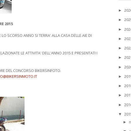
20
►
20
►
E 2015
20
►
LO SCORSO ANNO SI TERRA' ALLA CASA DELLE AIE DI
20
►
20
►
ZIONATE LE ATTIVITA' DELL'ANNO 2015 E PRESENTATI I
20
►
20
►
TORE DEL CONCORSO BIKERSINFOTO.
20
FO@BIKERSINMOTO.IT
►
20
►
20
►
20
►
20
▼
►