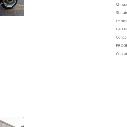
Chi s
Statut
Le nos
CALEN
Conco
PROGR
Contat
I