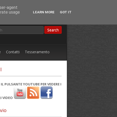
user-agent
erate usage
LEARN MORE
GOT IT
e
Contatti
Tesseramento
l
 IL PULSANTE YOUTUBE PER VEDERE I
I VIDEO
vio