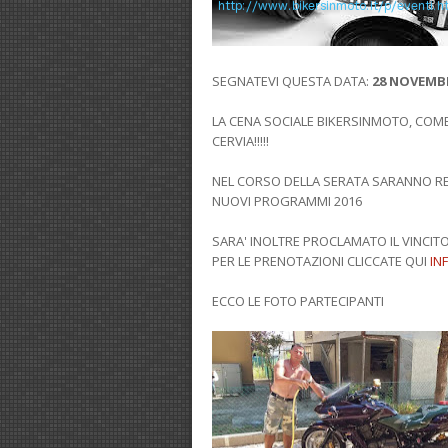
SEGNATEVI QUESTA DATA:
28 NOVEMBR
LA CENA SOCIALE BIKERSINMOTO, COME 
CERVIA!!!!!
NEL CORSO DELLA SERATA SARANNO RELA
NUOVI PROGRAMMI 2016
SARA' INOLTRE PROCLAMATO IL VINCI
PER LE PRENOTAZIONI CLICCATE QUI
IN
ECCO LE FOTO PARTECIPANTI