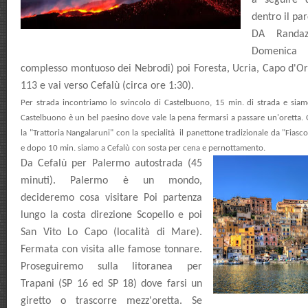
a seguire 
dentro il par
DA Randaz
Domenica 
complesso montuoso dei Nebrodi)
poi Foresta, Ucria, Capo d'
113 e vai verso Cefalù (circa ore 1:30).
Per strada incontriamo lo svincolo di Castelbuono, 15 min. di strada e sia
Castelbuono è un bel paesino dove vale la pena fermarsi a passare un'oretta. G
la "Trattoria Nangalaruni" con la
specialità
il panettone tradizionale da "Fiasc
e dopo 10 min. siamo a Cefalù con sosta per cena e pernottamento.
Da Cefalù per Palermo autostrada (45
minuti). Palermo è un mondo,
decideremo cosa visitare Poi partenza
lungo la costa direzione
Scopello e poi
San Vito Lo Capo (località di Mare).
Fermata con visita alle famose tonnare.
Proseguiremo sulla litoranea per
Trapani (SP 16 ed SP 18) dove farsi un
giretto o trascorre mezz'oretta. Se