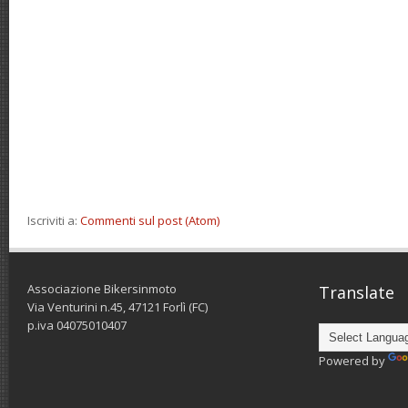
Iscriviti a:
Commenti sul post (Atom)
Associazione Bikersinmoto
Translate
Via Venturini n.45, 47121 Forlì (FC)
p.iva 04075010407
Powered by