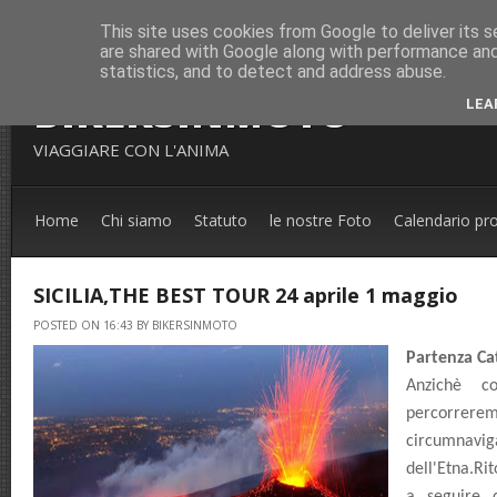
This site uses cookies from Google to deliver its s
are shared with Google along with performance and 
statistics, and to detect and address abuse.
BIKERSINMOTO
LEA
VIAGGIARE CON L'ANIMA
Home
Chi siamo
Statuto
le nostre Foto
Calendario pr
SICILIA,THE BEST TOUR 24 aprile 1 maggio
POSTED ON 16:43 BY BIKERSINMOTO
Partenza Ca
Anzichè c
percorrer
circumna
dell'Etna.Rit