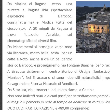
Da Marina di Ragusa verso una
puntata a Ragusa Ibla (spettacolare
esplosione di Barocco:
consigliatissima) e Modica (città del
cioccolato). A 20 minuti da Ragusa si
trova Palazzolo Acreide, set
cinematografico di diversi film.
Da Marzamemi si prosegue verso nord
via litoranea, molto bella, sosta per un
caffè a Noto, anche lì c'è un bel centro
storico Barocco, e proseguiremo, via Fontane Bianche, per Sirac
A Siracusa visiteremo il centro Storico di Ortigia (fantastic
Maniace". Nel Siracusano ci sono due siti naturalistici imper
Cavagrande e Riserva Naturale di Vendicari.
Da Siracusa, via litoranera, ad un'ora siamo a Catania.
Non sono indicati orari e alcuni posti per pernottamento perch
al meglio il percorso in base al tempo da dedicare di volta in vol
QUOTA DI PARTECIPAZIONE € 489,00 comprende: