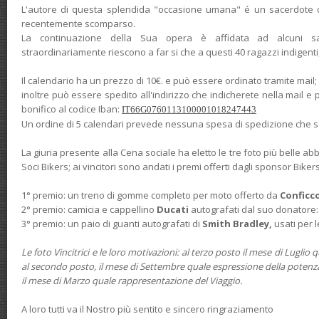
L'autore di questa splendida "occasione umana" é un sacerdote di
recentemente scomparso.
La continuazione della Sua opera è affidata ad alcuni sa
straordinariamente riescono a far si che a questi 40 ragazzi indigenti
Il calendario ha un prezzo di 10€. e può essere ordinato tramite mail;
inoltre può essere spedito all'indirizzo che indicherete nella mail e pe
bonifico al codice Iban:
I
T66G0760113100001018247443
Un ordine di 5 calendari prevede nessuna spesa di spedizione che sa
La giuria presente alla Cena sociale ha eletto le tre foto più belle ab
Soci Bikers; ai vincitori sono andati i premi offerti dagli sponsor Bikers
1° premio: un treno di gomme completo per moto offerto da
Conficc
2° premio: camicia e cappellino
Ducati
autografati dal suo donatore
3° premio: un paio di guanti autografati di
Smith Bradley,
usati per 
Le foto Vincitrici e le loro motivazioni: al terzo posto il mese di Luglio 
al secondo posto, il mese di Settembre quale espressione della potenz
il mese di Marzo quale rappresentazione del Viaggio.
A loro tutti va il Nostro più sentito e sincero ringraziamento