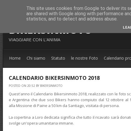
This site uses cookies from Google to deliver its s
are shared with Google along with performance and 
statistics, and to detect and address abuse.
BIKERSINMOTO
LEA
VIAGGIARE CON L'ANIMA
Home
Chi siamo
Statuto
le nostre Foto
Calendario pr
CALENDARIO BIKERSINMOTO 2018
POSTED ON 20:52 BY BIKERSINMOTO
Quest'anno il Calendario Bikersinmoto 2018, realizzato con le foto scat
e Argentina che due soci Bikers hanno compiuto dal 12 ottobre al
alla Missione di Paine a 50 km da Santiago, visitata di persona.
La copertina a Loro dedicata significa che tutto il ricavato sarà dona
svolge un'opera umanitaria immane.