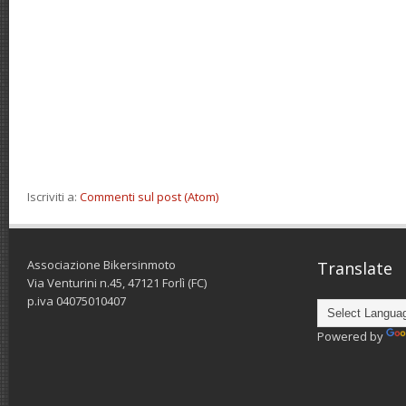
Iscriviti a:
Commenti sul post (Atom)
Associazione Bikersinmoto
Translate
Via Venturini n.45, 47121 Forlì (FC)
p.iva 04075010407
Powered by