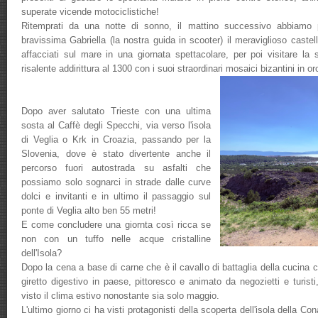
superate vicende motociclistiche!
Ritemprati da una notte di sonno, il mattino successivo abbiamo p
bravissima Gabriella (la nostra guida in scooter) il meraviglioso castell
affacciati sul mare in una giornata spettacolare, per poi visitare la 
risalente addirittura al 1300 con i suoi straordinari mosaici bizantini in or
Dopo aver salutato Trieste con una ultima
sosta al Caffè degli Specchi, via verso l'isola
di Veglia o Krk in Croazia, passando per la
Slovenia, dove è stato divertente anche il
percorso fuori autostrada su asfalti che
possiamo solo sognarci in strade dalle curve
dolci e invitanti e in ultimo il passaggio sul
ponte di Veglia alto ben 55 metri!
E come concludere una giornta così ricca se
non con un tuffo nelle acque cristalline
dell'Isola?
Dopo la cena a base di carne che è il cavallo di battaglia della cucina
giretto digestivo in paese, pittoresco e animato da negozietti e turist
visto il clima estivo nonostante sia solo maggio.
L'ultimo giorno ci ha visti protagonisti della scoperta dell'isola della Co