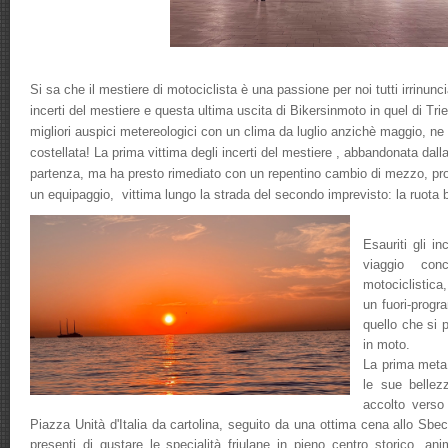
Si sa che il mestiere di motociclista è una passione per noi tutti irrinun
incerti del mestiere e questa ultima uscita di Bikersinmoto in quel di Trie
migliori auspici metereologici con un clima da luglio anzichè maggio, ne 
costellata! La prima vittima degli incerti del mestiere , abbandonata dalla
partenza, ma ha presto rimediato con un repentino cambio di mezzo, pro
un equipaggio, vittima lungo la strada del secondo imprevisto: la ruota 
Esauriti gli in
viaggio con
motociclistica
un fuori-progr
quello che si 
in moto.
La prima meta 
le sue bellez
accolto verso
Piazza Unità d'Italia da cartolina, seguito da una ottima cena allo Sbe
presenti di gustare le specialità friulane in pieno centro storico, an